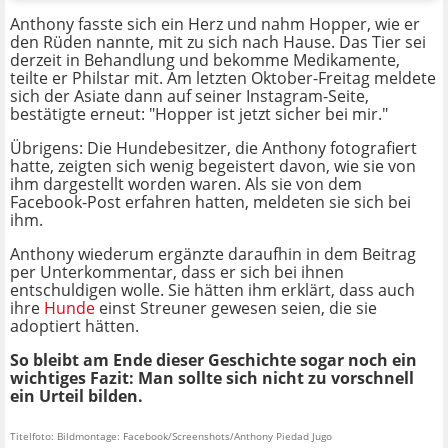
Anthony fasste sich ein Herz und nahm Hopper, wie er
den Rüden nannte, mit zu sich nach Hause. Das Tier sei
derzeit in Behandlung und bekomme Medikamente,
teilte er Philstar mit. Am letzten Oktober-Freitag meldete
sich der Asiate dann auf seiner Instagram-Seite,
bestätigte erneut: "Hopper ist jetzt sicher bei mir."
Übrigens: Die Hundebesitzer, die Anthony fotografiert
hatte, zeigten sich wenig begeistert davon, wie sie von
ihm dargestellt worden waren. Als sie von dem
Facebook-Post erfahren hatten, meldeten sie sich bei
ihm.
Anthony wiederum ergänzte daraufhin in dem Beitrag
per Unterkommentar, dass er sich bei ihnen
entschuldigen wolle. Sie hätten ihm erklärt, dass auch
ihre
Hunde
einst Streuner gewesen seien, die sie
adoptiert hätten.
So bleibt am Ende dieser Geschichte sogar noch ein
wichtiges Fazit: Man sollte sich nicht zu vorschnell
ein Urteil bilden.
Titelfoto: Bildmontage: Facebook/Screenshots/Anthony Piedad Jugo