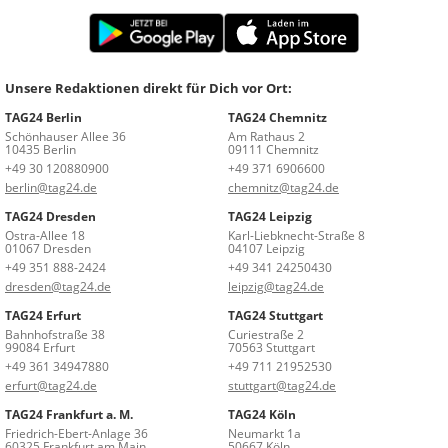
Unsere Redaktionen direkt für Dich vor Ort:
TAG24 Berlin
TAG24 Chemnitz
Schönhauser Allee 36
Am Rathaus 2
10435 Berlin
09111 Chemnitz
+49 30 120880900
+49 371 6906600
berlin@tag24.de
chemnitz@tag24.de
TAG24 Dresden
TAG24 Leipzig
Ostra-Allee 18
Karl-Liebknecht-Straße 8
01067 Dresden
04107 Leipzig
+49 351 888-2424
+49 341 24250430
dresden@tag24.de
leipzig@tag24.de
TAG24 Erfurt
TAG24 Stuttgart
Bahnhofstraße 38
Curiestraße 2
99084 Erfurt
70563 Stuttgart
+49 361 34947880
+49 711 21952530
erfurt@tag24.de
stuttgart@tag24.de
TAG24 Frankfurt a. M.
TAG24 Köln
Friedrich-Ebert-Anlage 36
Neumarkt 1a
60325 Frankfurt am Main
50667 Köln