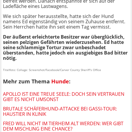
befreit werden. Danach entspannte er sich auf der
Ladefläche eines Lastwagens.
Wie sich später herausstellte, hatte sich der Hund
namens Ed eigenständig von seinem Zuhause entfernt.
Sein Herrchen hatte ihn seit einem Tag vermisst.
Der äußerst erleichterte Besitzer war überglücklich,
seinen pelzigen Gefährten wiederzusehen. Ed hatte
seine schlammige Tortur zwar unbeschadet
überstanden, hatte jedoch ein ausgiebiges Bad bitter
nötig.
Titelfoto: Collage: Screenshot/Facebook/Carver County Sheriff's Office
Mehr zum Thema
Hunde
:
APOLLO IST EINE TREUE SEELE: DOCH SEIN VERTRAUEN
GIBT ES NICHT UMSONST
BRUTALE SCHÄFERHUND-ATTACKE BEI GASSI-TOUR:
HAUSTIER IN KLINIK
FRED WILL NICHT IM TIERHEIM ALT WERDEN: WER GIBT
DEM MISCHLING EINE CHANCE?