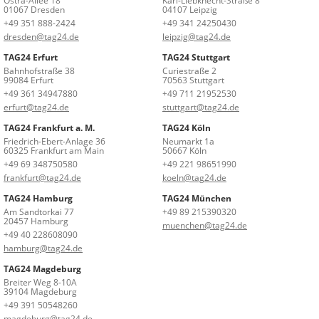
Ostra-Allee 18
Karl-Liebknecht-Straße 8
01067 Dresden
04107 Leipzig
+49 351 888-2424
+49 341 24250430
dresden@tag24.de
leipzig@tag24.de
TAG24 Erfurt
TAG24 Stuttgart
Bahnhofstraße 38
Curiestraße 2
99084 Erfurt
70563 Stuttgart
+49 361 34947880
+49 711 21952530
erfurt@tag24.de
stuttgart@tag24.de
TAG24 Frankfurt a. M.
TAG24 Köln
Friedrich-Ebert-Anlage 36
Neumarkt 1a
60325 Frankfurt am Main
50667 Köln
+49 69 348750580
+49 221 98651990
frankfurt@tag24.de
koeln@tag24.de
TAG24 Hamburg
TAG24 München
Am Sandtorkai 77
+49 89 215390320
20457 Hamburg
muenchen@tag24.de
+49 40 228608090
hamburg@tag24.de
TAG24 Magdeburg
Breiter Weg 8-10A
39104 Magdeburg
+49 391 50548260
magdeburg@tag24.de