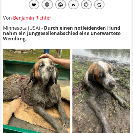
❤️
😂
😱
🔥
😥
👏
Von
Benjamin Richter
Minnesota (USA) -
Durch einen notleidenden Hund
nahm ein Junggesellenabschied eine unerwartete
Wendung.