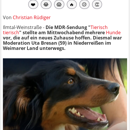
❤️
😂
😱
🔥
😥
👏
Von
Christian Rüdiger
Ilmtal-Weinstraße -
Die MDR-Sendung "
Tierisch
tierisch
" stellte am Mittwochabend mehrere
Hunde
vor, die auf ein neues Zuhause hoffen. Diesmal war
Moderation Uta Bresan (59) in Niederreißen im
Weimarer Land unterwegs.