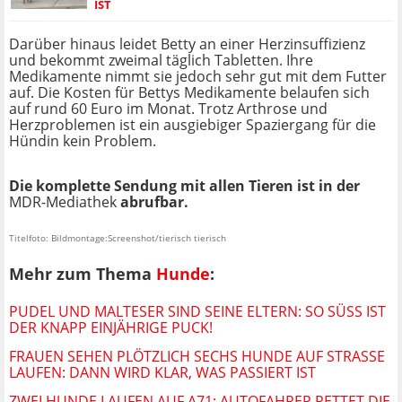
ST
Darüber hinaus leidet Betty an einer Herzinsuffizienz
und bekommt zweimal täglich Tabletten. Ihre
Medikamente nimmt sie jedoch sehr gut mit dem Futter
auf. Die Kosten für Bettys Medikamente belaufen sich
auf rund 60 Euro im Monat. Trotz Arthrose und
Herzproblemen ist ein ausgiebiger Spaziergang für die
Hündin kein Problem.
Die komplette Sendung mit allen Tieren ist in der
MDR-Mediathek
abrufbar.
Titelfoto: Bildmontage:Screenshot/tierisch tierisch
Mehr zum Thema
Hunde
:
PUDEL UND MALTESER SIND SEINE ELTERN: SO SÜSS IST D
ER KNAPP EINJÄHRIGE PUCK!
FRAUEN SEHEN PLÖTZLICH SECHS HUNDE AUF STRASSE L
AUFEN: DANN WIRD KLAR, WAS PASSIERT IST
ZWEI HUNDE LAUFEN AUF A71: AUTOFAHRER RETTET DIE