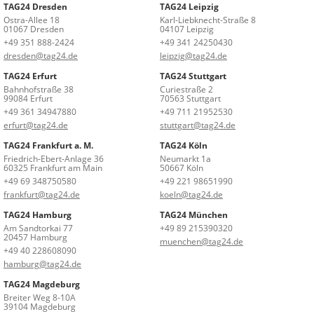
TAG24 Dresden
TAG24 Leipzig
Ostra-Allee 18
Karl-Liebknecht-Straße 8
01067 Dresden
04107 Leipzig
+49 351 888-2424
+49 341 24250430
dresden@tag24.de
leipzig@tag24.de
TAG24 Erfurt
TAG24 Stuttgart
Bahnhofstraße 38
Curiestraße 2
99084 Erfurt
70563 Stuttgart
+49 361 34947880
+49 711 21952530
erfurt@tag24.de
stuttgart@tag24.de
TAG24 Frankfurt a. M.
TAG24 Köln
Friedrich-Ebert-Anlage 36
Neumarkt 1a
60325 Frankfurt am Main
50667 Köln
+49 69 348750580
+49 221 98651990
frankfurt@tag24.de
koeln@tag24.de
TAG24 Hamburg
TAG24 München
Am Sandtorkai 77
+49 89 215390320
20457 Hamburg
muenchen@tag24.de
+49 40 228608090
hamburg@tag24.de
TAG24 Magdeburg
Breiter Weg 8-10A
39104 Magdeburg