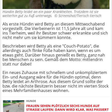
Hündin Betty leidet an ein paar Krankheiten. Trotzdem ist sie
weiterhin gut zu Fuß unterwegs. ©
Screenshot/Tierisch tierisch
Als erste Hündin wird Betty an diesem Mittwochabend
vorgestellt. Die Vierbeinerin ist 11,5 Jahre alt und kam
ins Tierheim, weil ihr Besitzer schwer erkrankte und sich
nicht mehr um sie kümmern konnte.
Beschrieben wird Betty als eine "Couch-Potato", die
allerdings auch flinke Füße haben kann, wenn es um
etwas geht. Darüber hinaus genießt es Betty, ganz nah
bei Menschen zu sein. Gemäß dem Motto: mittendrin
statt nur dabei!
Ein neues Zuhause mit schnellem und unkompliziertem
Ein- und Ausgang wäre für die Hündin optimal, denn
Betty leidet an Arthrose. Aus diesem Grund sollte der
bzw. die nächste Besitzerin besser nicht im vierten Stock
eines Mehrfamilienhauses wohnen.
HUNDE
FRAUEN SEHEN PLÖTZLICH SECHS HUNDE AUF
STRASSE LAUFEN: DANN WIRD KLAR, WAS PASSIERT I