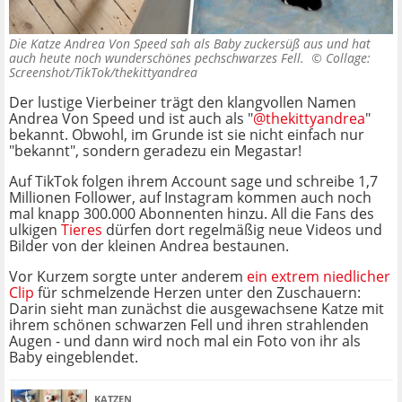
Die Katze Andrea Von Speed sah als Baby zuckersüß aus und hat
auch heute noch wunderschönes pechschwarzes Fell. ©
Collage:
Screenshot/TikTok/thekittyandrea
Der lustige Vierbeiner trägt den klangvollen Namen
Andrea Von Speed und ist auch als "
@thekittyandrea
"
bekannt. Obwohl, im Grunde ist sie nicht einfach nur
"bekannt", sondern geradezu ein Megastar!
Auf TikTok folgen ihrem Account sage und schreibe 1,7
Millionen Follower, auf Instagram kommen auch noch
mal knapp 300.000 Abonnenten hinzu. All die Fans des
ulkigen
Tieres
dürfen dort regelmäßig neue Videos und
Bilder von der kleinen Andrea bestaunen.
Vor Kurzem sorgte unter anderem
ein extrem niedlicher
Clip
für schmelzende Herzen unter den Zuschauern:
Darin sieht man zunächst die ausgewachsene Katze mit
ihrem schönen schwarzen Fell und ihren strahlenden
Augen - und dann wird noch mal ein Foto von ihr als
Baby eingeblendet.
KATZEN