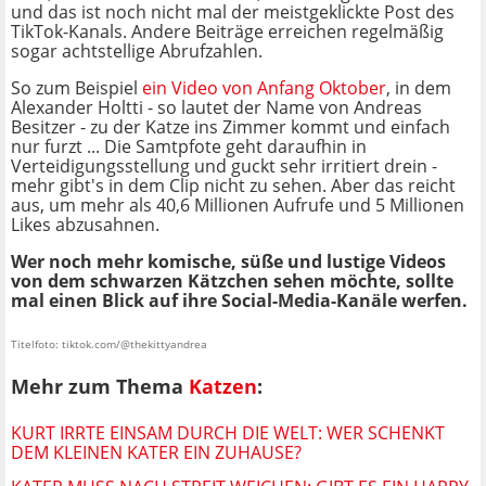
und das ist noch nicht mal der meistgeklickte Post des
TikTok-Kanals. Andere Beiträge erreichen regelmäßig
sogar achtstellige Abrufzahlen.
So zum Beispiel
ein Video von Anfang Oktober
, in dem
Alexander Holtti - so lautet der Name von Andreas
Besitzer - zu der Katze ins Zimmer kommt und einfach
nur furzt ... Die Samtpfote geht daraufhin in
Verteidigungsstellung und guckt sehr irritiert drein -
mehr gibt's in dem Clip nicht zu sehen. Aber das reicht
aus, um mehr als 40,6 Millionen Aufrufe und 5 Millionen
Likes abzusahnen.
Wer noch mehr komische, süße und lustige Videos
von dem schwarzen Kätzchen sehen möchte, sollte
mal einen Blick auf ihre Social-Media-Kanäle werfen.
Titelfoto: tiktok.com/@thekittyandrea
Mehr zum Thema
Katzen
:
KURT IRRTE EINSAM DURCH DIE WELT: WER SCHENKT
DEM KLEINEN KATER EIN ZUHAUSE?