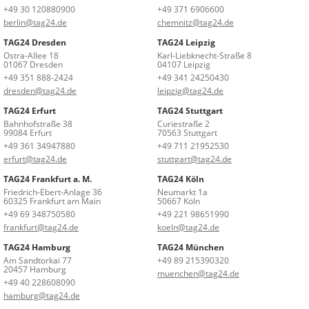
+49 30 120880900
+49 371 6906600
berlin@tag24.de
chemnitz@tag24.de
TAG24 Dresden
TAG24 Leipzig
Ostra-Allee 18
Karl-Liebknecht-Straße 8
01067 Dresden
04107 Leipzig
+49 351 888-2424
+49 341 24250430
dresden@tag24.de
leipzig@tag24.de
TAG24 Erfurt
TAG24 Stuttgart
Bahnhofstraße 38
Curiestraße 2
99084 Erfurt
70563 Stuttgart
+49 361 34947880
+49 711 21952530
erfurt@tag24.de
stuttgart@tag24.de
TAG24 Frankfurt a. M.
TAG24 Köln
Friedrich-Ebert-Anlage 36
Neumarkt 1a
60325 Frankfurt am Main
50667 Köln
+49 69 348750580
+49 221 98651990
frankfurt@tag24.de
koeln@tag24.de
TAG24 Hamburg
TAG24 München
Am Sandtorkai 77
+49 89 215390320
20457 Hamburg
muenchen@tag24.de
+49 40 228608090
hamburg@tag24.de