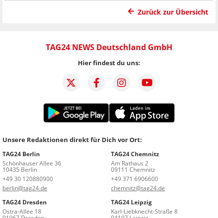
Zurück zur Übersicht
TAG24 NEWS Deutschland GmbH
Hier findest du uns:
Unsere Redaktionen direkt für Dich vor Ort:
TAG24 Berlin
TAG24 Chemnitz
Schönhauser Allee 36
Am Rathaus 2
10435 Berlin
09111 Chemnitz
+49 30 120880900
+49 371 6906600
berlin@tag24.de
chemnitz@tag24.de
TAG24 Dresden
TAG24 Leipzig
Ostra-Allee 18
Karl-Liebknecht-Straße 8
01067 Dresden
04107 Leipzig