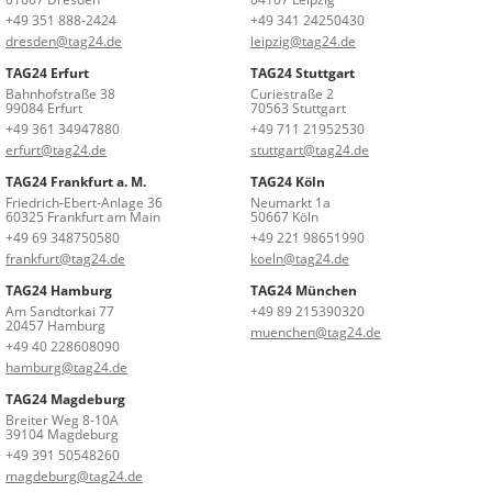
+49 351 888-2424
+49 341 24250430
dresden@tag24.de
leipzig@tag24.de
TAG24 Erfurt
TAG24 Stuttgart
Bahnhofstraße 38
Curiestraße 2
99084 Erfurt
70563 Stuttgart
+49 361 34947880
+49 711 21952530
erfurt@tag24.de
stuttgart@tag24.de
TAG24 Frankfurt a. M.
TAG24 Köln
Friedrich-Ebert-Anlage 36
Neumarkt 1a
60325 Frankfurt am Main
50667 Köln
+49 69 348750580
+49 221 98651990
frankfurt@tag24.de
koeln@tag24.de
TAG24 Hamburg
TAG24 München
Am Sandtorkai 77
+49 89 215390320
20457 Hamburg
muenchen@tag24.de
+49 40 228608090
hamburg@tag24.de
TAG24 Magdeburg
Breiter Weg 8-10A
39104 Magdeburg
+49 391 50548260
magdeburg@tag24.de