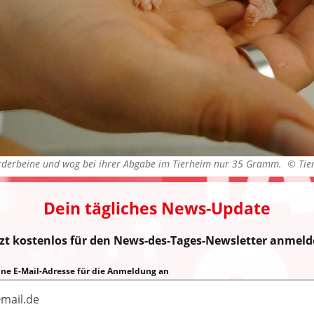
orderbeine und wog bei ihrer Abgabe im Tierheim nur 35 Gramm. ©
Tie
Dein tägliches News-Update
tzt kostenlos für den News-des-Tages-Newsletter anmeld
eine E-Mail-Adresse für die Anmeldung an