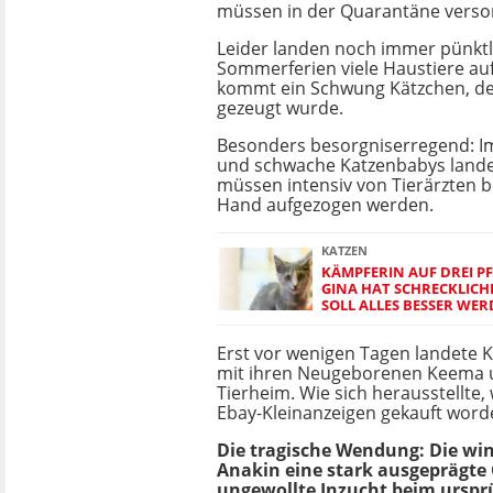
müssen in der Quarantäne verso
Leider landen noch immer pünktl
Sommerferien viele Haustiere auf
kommt ein Schwung Kätzchen, de
gezeugt wurde.
Besonders besorgniserregend: 
und schwache Katzenbabys landen
müssen intensiv von Tierärzten 
Hand aufgezogen werden.
KATZEN
KÄMPFERIN AUF DREI P
GINA HAT SCHRECKLICHE
SOLL ALLES BESSER WE
Erst vor wenigen Tagen landete
mit ihren Neugeborenen Keema 
Tierheim. Wie sich herausstellte,
Ebay-Kleinanzeigen gekauft worde
Die tragische Wendung: Die wi
Anakin eine stark ausgeprägte 
ungewollte Inzucht beim ursprü