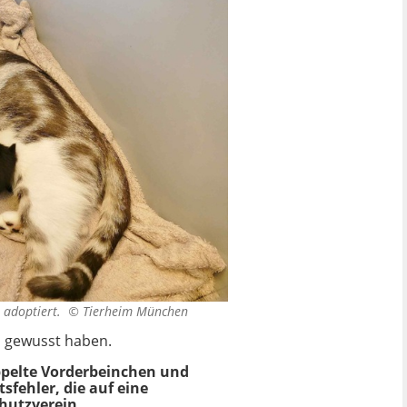
e adoptiert. ©
Tierheim München
s gewusst haben.
ppelte Vorderbeinchen und
fehler, die auf eine
chutzverein.