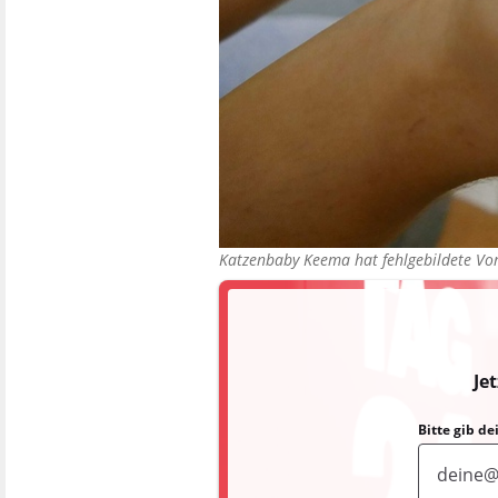
Katzenbaby Keema hat fehlgebildete V
Je
Bitte gib d