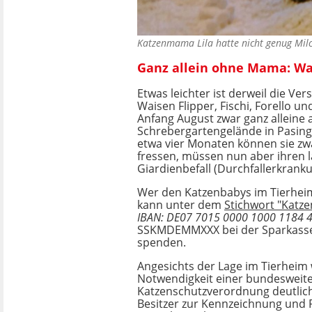
Katzenmama Lila hatte nicht genug Milc
Ganz allein ohne Mama: Wa
Etwas leichter ist derweil die Ver
Waisen Flipper, Fischi, Forello un
Anfang August zwar ganz alleine 
Schrebergartengelände in Pasing
etwa vier Monaten können sie zw
fressen, müssen nun aber ihren l
Giardienbefall (Durchfallerkrank
Wer den Katzenbabys im Tierhei
kann unter dem
Stichwort "Katz
IBAN: DE07 7015 0000 1000 1184 
SSKMDEMMXXX bei der Sparkass
spenden.
Angesichts der Lage im Tierheim 
Notwendigkeit einer bundesweit
Katzenschutzverordnung deutlich. 
Besitzer zur Kennzeichnung und R