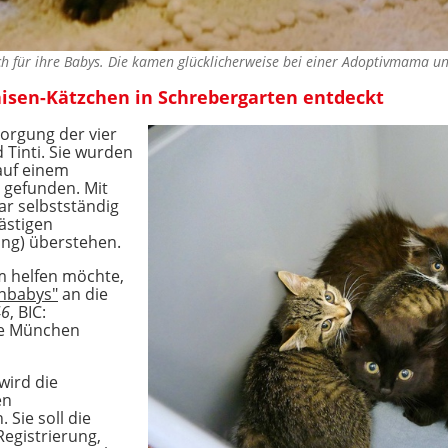
h für ihre Babys. Die kamen glücklicherweise bei einer Adoptivmama 
isen-Kätzchen in Schrebergarten entdeckt
sorgung der vier
d Tinti. Sie wurden
auf einem
 gefunden. Mit
ar selbstständig
ästigen
ung) überstehen.
m helfen möchte,
enbabys"
an die
46
, BIC:
e München
wird die
en
Sie soll die
egistrierung,