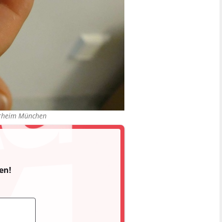
rheim München
en!