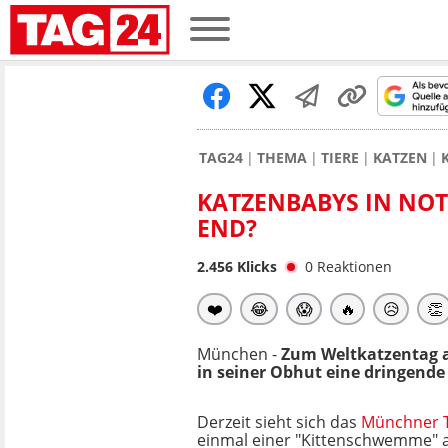
TAG24
THEMA
TIERE
KATZEN
KATZENBABYS IN NOT:
END?
2.456
Klicks
0
Reaktionen
❤️
😂
😱
🔥
😥
👏
München -
Zum Weltkatzentag a
in seiner Obhut eine dringende 
Derzeit sieht sich das
Münchner 
einmal einer "Kittenschwemme" a