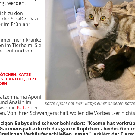
rgt werden.
ich zu den
 der Straße. Dazu
r im Frühjahr
Immer mehr kranke
 im Tierheim. Sie
betreut und von
FÖTCHEN: KATZE
S ÜBERLEBT, JETZT
RDEN
 Katzenmama Aponi
und Anakin im
Katze Aponi hat zwei Babys einer anderen Katz
 war die
Katze
bei
n. Von ihrer Schwangerschaft wollen die Vorbesitzer nicht
nzigen Babys sind schwer behindert: "Keema hat verkrü
Gaumenspalte durch das ganze Köpfchen - beides Geburts
nglichen Verkäufer schließen lassen", erklärt der Tiers