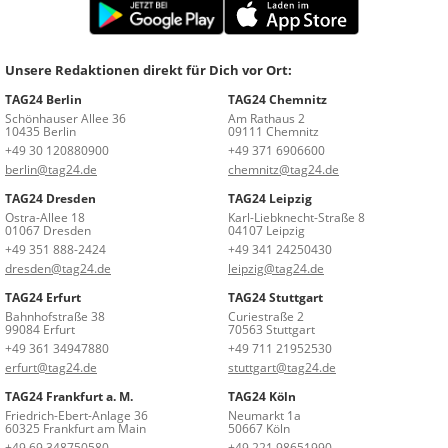
Unsere Redaktionen direkt für Dich vor Ort:
TAG24 Berlin
TAG24 Chemnitz
Schönhauser Allee 36
Am Rathaus 2
10435 Berlin
09111 Chemnitz
+49 30 120880900
+49 371 6906600
berlin@tag24.de
chemnitz@tag24.de
TAG24 Dresden
TAG24 Leipzig
Ostra-Allee 18
Karl-Liebknecht-Straße 8
01067 Dresden
04107 Leipzig
+49 351 888-2424
+49 341 24250430
dresden@tag24.de
leipzig@tag24.de
TAG24 Erfurt
TAG24 Stuttgart
Bahnhofstraße 38
Curiestraße 2
99084 Erfurt
70563 Stuttgart
+49 361 34947880
+49 711 21952530
erfurt@tag24.de
stuttgart@tag24.de
TAG24 Frankfurt a. M.
TAG24 Köln
Friedrich-Ebert-Anlage 36
Neumarkt 1a
60325 Frankfurt am Main
50667 Köln
+49 69 348750580
+49 221 98651990