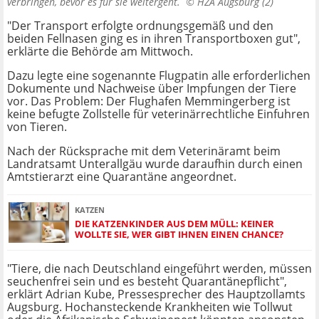
verbringen, bevor es für sie weitergeht. ©
HZA Augsburg (2)
"Der Transport erfolgte ordnungsgemäß und den
beiden Fellnasen ging es in ihren Transportboxen gut",
erklärte die Behörde am Mittwoch.
Dazu legte eine sogenannte Flugpatin alle erforderlichen
Dokumente und Nachweise über Impfungen der Tiere
vor. Das Problem: Der Flughafen Memmingerberg ist
keine befugte Zollstelle für veterinärrechtliche Einfuhren
von Tieren.
Nach der Rücksprache mit dem Veterinäramt beim
Landratsamt Unterallgäu wurde daraufhin durch einen
Amtstierarzt eine Quarantäne angeordnet.
KATZEN
DIE KATZENKINDER AUS DEM MÜLL: KEINER
WOLLTE SIE, WER GIBT IHNEN EINEN CHANCE?
"Tiere, die nach Deutschland eingeführt werden, müssen
seuchenfrei sein und es besteht Quarantänepflicht",
erklärt Adrian Kube, Pressesprecher des Hauptzollamts
Augsburg. Hochansteckende Krankheiten wie Tollwut