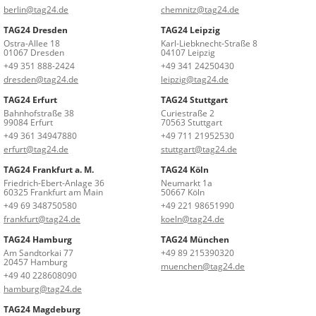
berlin@tag24.de
chemnitz@tag24.de
TAG24 Dresden
TAG24 Leipzig
Ostra-Allee 18
Karl-Liebknecht-Straße 8
01067 Dresden
04107 Leipzig
+49 351 888-2424
+49 341 24250430
dresden@tag24.de
leipzig@tag24.de
TAG24 Erfurt
TAG24 Stuttgart
Bahnhofstraße 38
Curiestraße 2
99084 Erfurt
70563 Stuttgart
+49 361 34947880
+49 711 21952530
erfurt@tag24.de
stuttgart@tag24.de
TAG24 Frankfurt a. M.
TAG24 Köln
Friedrich-Ebert-Anlage 36
Neumarkt 1a
60325 Frankfurt am Main
50667 Köln
+49 69 348750580
+49 221 98651990
frankfurt@tag24.de
koeln@tag24.de
TAG24 Hamburg
TAG24 München
Am Sandtorkai 77
+49 89 215390320
20457 Hamburg
muenchen@tag24.de
+49 40 228608090
hamburg@tag24.de
TAG24 Magdeburg