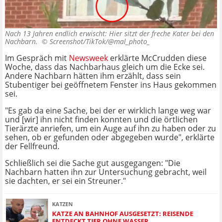
Nach 13 Jahren endlich erwischt: Hier sitzt der freche Kater bei den
Nachbarn. ©
Screenshot/TikTok/@mal_photo_
Im Gespräch mit
Newsweek
erklärte McCrudden diese
Woche, dass das Nachbarhaus gleich um die Ecke sei.
Andere Nachbarn hätten ihm erzählt, dass sein
Stubentiger bei geöffnetem Fenster ins Haus gekommen
sei.
"Es gab da eine Sache, bei der er wirklich lange weg war
und [wir] ihn nicht finden konnten und die örtlichen
Tierärzte anriefen, um ein Auge auf ihn zu haben oder zu
sehen, ob er gefunden oder abgegeben wurde", erklärte
der Fellfreund.
Schließlich sei die Sache gut ausgegangen: "Die
Nachbarn hatten ihn zur Untersuchung gebracht, weil
sie dachten, er sei ein Streuner."
KATZEN
KATZE AN BAHNHOF AUSGESETZT: REISENDE
ENTDECKT TIER OHNE WASSER