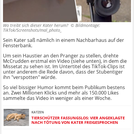
Wo treibt sich dieser Kater herum? ©
Bildmontage:
TikTok/Screenshots/mal_photo_
Sein Kater saß nämlich in einem Nachbarhaus auf der
Fensterbank.
Um sein Haustier an den Pranger zu stellen, drehte
McCrudden erstmal ein Video (siehe unten), in dem die
Missetat zu sehen ist. Im Untertitel des TikTok-Clips ist
unter anderem die Rede davon, dass der Stubentiger
ihn "verspotten" würde.
So viel bissiger Humor kommt beim Publikum bestens
an. Zwei Millionen Klicks und mehr als 150.000 Likes
sammelte das Video in weniger als einer Woche.
KATZEN
TIERSCHÜTZER FASSUNGSLOS: VIER ANGEKLAGTE
NACH TÖTUNG VON KATER FREIGESPROCHEN