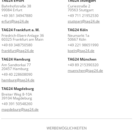
TAG24 Erfurt
TAG24 Stuttgart
Bahnhofstraße 38
Curiestraße 2
99084 Erfurt
70563 Stuttgart
+49 361 34947880
+49 711 21952530
erfurt@tag24.de
stuttgart@tag24.de
TAG24 Frankfurt a. M.
TAG24 Köln
Friedrich-Ebert-Anlage 36
Neumarkt 1a
60325 Frankfurt am Main
50667 Köln
+49 69 348750580
+49 221 98651990
frankfurt@tag24.de
koeln@tag24.de
TAG24 Hamburg
TAG24 München
Am Sandtorkai 77
+49 89 215390320
20457 Hamburg
muenchen@tag24.de
+49 40 228608090
hamburg@tag24.de
TAG24 Magdeburg
Breiter Weg 8-10A
39104 Magdeburg
+49 391 50548260
magdeburg@tag24.de
WERBEMÖGLICHKEITEN