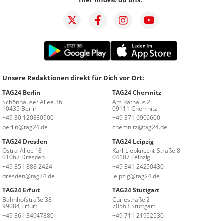
Hier findest du uns:
Unsere Redaktionen direkt für Dich vor Ort:
TAG24 Berlin
TAG24 Chemnitz
Schönhauser Allee 36
Am Rathaus 2
10435 Berlin
09111 Chemnitz
+49 30 120880900
+49 371 6906600
berlin@tag24.de
chemnitz@tag24.de
TAG24 Dresden
TAG24 Leipzig
Ostra-Allee 18
Karl-Liebknecht-Straße 8
01067 Dresden
04107 Leipzig
+49 351 888-2424
+49 341 24250430
dresden@tag24.de
leipzig@tag24.de
TAG24 Erfurt
TAG24 Stuttgart
Bahnhofstraße 38
Curiestraße 2
99084 Erfurt
70563 Stuttgart
+49 361 34947880
+49 711 21952530