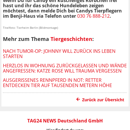
Wenn Du für Candy ein kuscheliges Körbchen frei
hast und ihr das schöne Hundeleben zeigen
möchtest, dann melde Dich bei Candys Tierpflegern
im Benji-Haus via Telefon unter
030 76 888-212
.
Titelfoto: Tierheim Berlin (Bildmontage)
Mehr zum Thema
Tiergeschichten
:
NACH TUMOR-OP: JOHNNY WILL ZURÜCK INS LEBEN
STARTEN
HERZLOS IN WOHNUNG ZURÜCKGELASSEN UND WÄNDE
ANGEFRESSEN: KATZE ROSE WILL TRAUMA VERGESSEN
AUSGERISSENES RENNPFERD IN NOT: RETTER
ENTDECKEN TIER AUF TAUSENDEN METERN HÖHE
Zurück zur Übersicht
TAG24 NEWS Deutschland GmbH