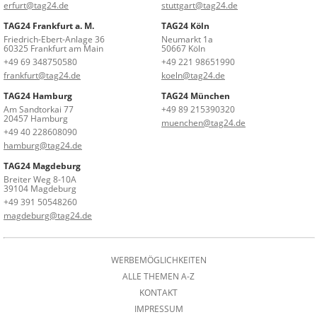
erfurt@tag24.de
stuttgart@tag24.de
TAG24 Frankfurt a. M.
TAG24 Köln
Friedrich-Ebert-Anlage 36
Neumarkt 1a
60325 Frankfurt am Main
50667 Köln
+49 69 348750580
+49 221 98651990
frankfurt@tag24.de
koeln@tag24.de
TAG24 Hamburg
TAG24 München
Am Sandtorkai 77
+49 89 215390320
20457 Hamburg
muenchen@tag24.de
+49 40 228608090
hamburg@tag24.de
TAG24 Magdeburg
Breiter Weg 8-10A
39104 Magdeburg
+49 391 50548260
magdeburg@tag24.de
WERBEMÖGLICHKEITEN
ALLE THEMEN A-Z
KONTAKT
IMPRESSUM