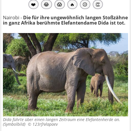
❤️
😂
😱
🔥
😥
👏
Nairobi -
Die für ihre ungewöhnlich langen Stoßzähne
in ganz Afrika berühmte Elefantendame Dida ist tot.
Dida führte über einen langen Zeitraum eine Elefantenherde an.
(Symbolbild) ©
123rf/vlapaev