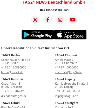
TAG24 NEWS Deutschland GmbH
Hier findest du uns:
Unsere Redaktionen direkt für Dich vor Ort:
TAG24 Berlin
TAG24 Chemnitz
Schönhauser Allee 36
Am Rathaus 2
10435 Berlin
09111 Chemnitz
+49 30 120880900
+49 371 6906600
berlin@tag24.de
chemnitz@tag24.de
TAG24 Dresden
TAG24 Leipzig
Ostra-Allee 18
Karl-Liebknecht-Straße 8
01067 Dresden
04107 Leipzig
+49 351 888-2424
+49 341 24250430
dresden@tag24.de
leipzig@tag24.de
TAG24 Erfurt
TAG24 Stuttgart
Bahnhofstraße 38
Curiestraße 2