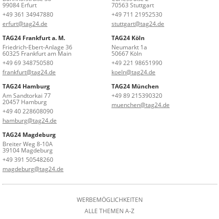
99084 Erfurt
70563 Stuttgart
+49 361 34947880
+49 711 21952530
erfurt@tag24.de
stuttgart@tag24.de
TAG24 Frankfurt a. M.
TAG24 Köln
Friedrich-Ebert-Anlage 36
Neumarkt 1a
60325 Frankfurt am Main
50667 Köln
+49 69 348750580
+49 221 98651990
frankfurt@tag24.de
koeln@tag24.de
TAG24 Hamburg
TAG24 München
Am Sandtorkai 77
+49 89 215390320
20457 Hamburg
muenchen@tag24.de
+49 40 228608090
hamburg@tag24.de
TAG24 Magdeburg
Breiter Weg 8-10A
39104 Magdeburg
+49 391 50548260
magdeburg@tag24.de
WERBEMÖGLICHKEITEN
ALLE THEMEN A-Z