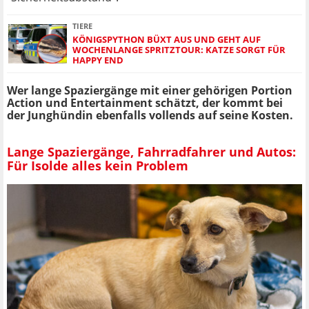
TIERE
KÖNIGSPYTHON BÜXT AUS UND GEHT AUF
WOCHENLANGE SPRITZTOUR: KATZE SORGT FÜR
HAPPY END
Wer lange Spaziergänge mit einer gehörigen Portion
Action und Entertainment schätzt, der kommt bei
der Junghündin ebenfalls vollends auf seine Kosten.
Lange Spaziergänge, Fahrradfahrer und Autos:
Für Isolde alles kein Problem