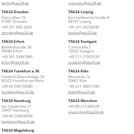
berlin@tag24.de
chemnitz@tag24.de
TAG24 Dresden
TAG24 Leipzig
Ostra-Allee 18
Karl-Liebknecht-Straße 8
01067 Dresden
04107 Leipzig
+49 351 888-2424
+49 341 24250430
dresden@tag24.de
leipzig@tag24.de
TAG24 Erfurt
TAG24 Stuttgart
Bahnhofstraße 38
Curiestraße 2
99084 Erfurt
70563 Stuttgart
+49 361 34947880
+49 711 21952530
erfurt@tag24.de
stuttgart@tag24.de
TAG24 Frankfurt a. M.
TAG24 Köln
Friedrich-Ebert-Anlage 36
Neumarkt 1a
60325 Frankfurt am Main
50667 Köln
+49 69 348750580
+49 221 98651990
frankfurt@tag24.de
koeln@tag24.de
TAG24 Hamburg
TAG24 München
Am Sandtorkai 77
+49 89 215390320
20457 Hamburg
muenchen@tag24.de
+49 40 228608090
hamburg@tag24.de
TAG24 Magdeburg