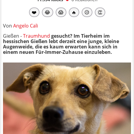
❤️
😂
😱
🔥
😥
👏
Von
Angelo Cali
Gießen -
Traumhund
gesucht? Im Tierheim im
hessischen Gießen lebt derzeit eine junge, kleine
Augenweide, die es kaum erwarten kann sich in
einem neuen Für-Immer-Zuhause einzuleben.