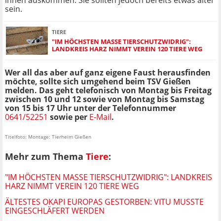
ihnen auskommen. Sie sollten jedoch bereits etwas älter
sein.
TIERE
"IM HÖCHSTEN MASSE TIERSCHUTZWIDRIG": L
ANDKREIS HARZ NIMMT VEREIN 120 TIERE WEG
Wer all das aber auf ganz eigene Faust herausfinden
möchte, sollte sich umgehend beim TSV Gießen
melden. Das geht telefonisch von Montag bis Freitag
zwischen 10 und 12 sowie von Montag bis Samstag
von 15 bis 17 Uhr unter der Telefonnummer
0641/52251
sowie per
E-Mail
.
Titelfoto: Montage: Tierheim Gießen
Mehr zum Thema
Tiere
:
"IM HÖCHSTEN MASSE TIERSCHUTZWIDRIG": LANDKREIS H
ARZ NIMMT VEREIN 120 TIERE WEG
ÄLTESTES OKAPI EUROPAS GESTORBEN: VITU MUSSTE
EINGESCHLÄFERT WERDEN