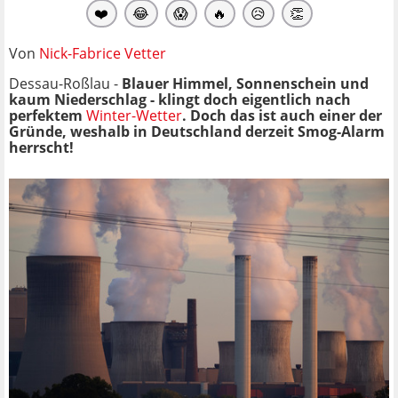
❤️
😂
😱
🔥
😥
👏
Von
Nick-Fabrice Vetter
Dessau-Roßlau -
Blauer Himmel, Sonnenschein und
kaum Niederschlag - klingt doch eigentlich nach
perfektem
Winter-Wetter
. Doch das ist auch einer der
Gründe, weshalb in Deutschland derzeit Smog-Alarm
herrscht!