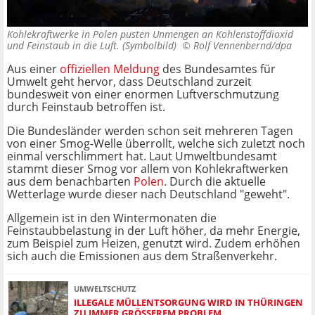
Kohlekraftwerke in Polen pusten Unmengen an Kohlenstoffdioxid
und Feinstaub in die Luft. (Symbolbild) ©
Rolf Vennenbernd/dpa
Aus einer
offiziellen Meldung
des Bundesamtes für
Umwelt geht hervor, dass Deutschland zurzeit
bundesweit von einer enormen Luftverschmutzung
durch Feinstaub betroffen ist.
Die Bundesländer werden schon seit mehreren Tagen
von einer Smog-Welle überrollt, welche sich zuletzt noch
einmal verschlimmert hat. Laut Umweltbundesamt
stammt dieser Smog vor allem von Kohlekraftwerken
aus dem benachbarten
Polen
. Durch die aktuelle
Wetterlage wurde dieser nach Deutschland "geweht".
Allgemein ist in den Wintermonaten die
Feinstaubbelastung in der Luft höher, da mehr Energie,
zum Beispiel zum Heizen, genutzt wird. Zudem erhöhen
sich auch die Emissionen aus dem Straßenverkehr.
UMWELTSCHUTZ
ILLEGALE MÜLLENTSORGUNG WIRD IN THÜRINGEN
ZU IMMER GRÖSSEREM PROBLEM