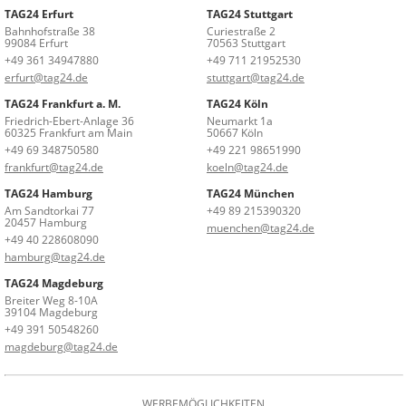
TAG24 Erfurt
TAG24 Stuttgart
Bahnhofstraße 38
Curiestraße 2
99084 Erfurt
70563 Stuttgart
+49 361 34947880
+49 711 21952530
erfurt@tag24.de
stuttgart@tag24.de
TAG24 Frankfurt a. M.
TAG24 Köln
Friedrich-Ebert-Anlage 36
Neumarkt 1a
60325 Frankfurt am Main
50667 Köln
+49 69 348750580
+49 221 98651990
frankfurt@tag24.de
koeln@tag24.de
TAG24 Hamburg
TAG24 München
Am Sandtorkai 77
+49 89 215390320
20457 Hamburg
muenchen@tag24.de
+49 40 228608090
hamburg@tag24.de
TAG24 Magdeburg
Breiter Weg 8-10A
39104 Magdeburg
+49 391 50548260
magdeburg@tag24.de
WERBEMÖGLICHKEITEN