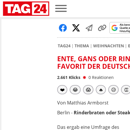
TAG24
THEMA
WEIHNACHTEN
ENTE, GANS ODER RI
FAVORIT DER DEUTSC
2.661
Klicks
0
Reaktionen
❤️
😂
😱
🔥
😥
👏
Von Matthias Armborst
Berlin -
Rinderbraten oder Steak
Das ergab eine Umfrage des