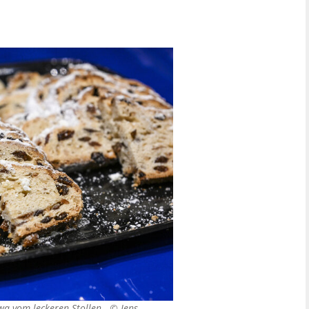
twa vom leckeren Stollen. ©
Jens