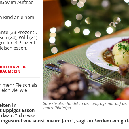
uGov im Auftrag
m Rind an einem
nte (33 Prozent),
sch (24), Wild (21)
greifen 3 Prozent
leisch essen.
ENDFEUERWEHR
BÄUME EIN
 mehr Fleisch als
eich viel wie
Gänsebraten landet in der Umfrage nur auf dem
eiten in
Zentralbild/dpa
t üppiges Essen
dazu. "Ich esse
ungesund wie sonst nie im Jahr", sagt außerdem ein gutes