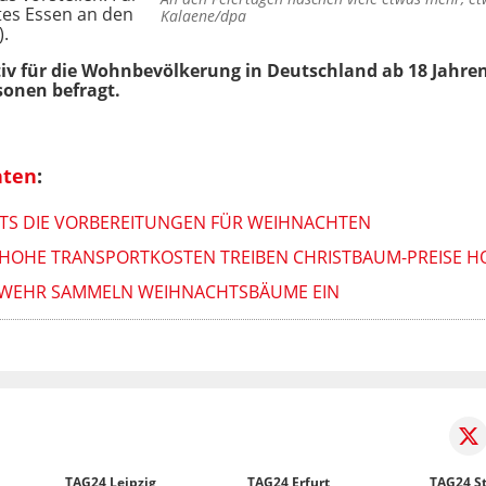
rtes Essen an den
Kalaene/dpa
).
tiv für die Wohnbevölkerung in Deutschland ab 18 Jahre
onen befragt.
hten
:
EITS DIE VORBEREITUNGEN FÜR WEIHNACHTEN
T: HOHE TRANSPORTKOSTEN TREIBEN CHRISTBAUM-PREISE 
RWEHR SAMMELN WEIHNACHTSBÄUME EIN
TAG24 Leipzig
TAG24 Erfurt
TAG24 St