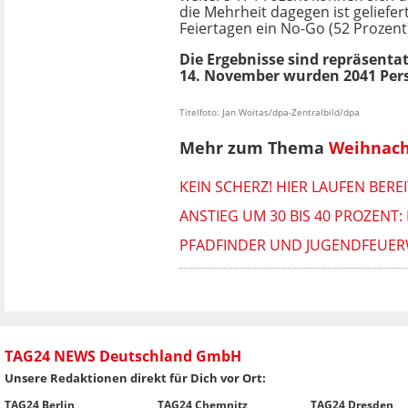
die Mehrheit dagegen ist geliefe
Feiertagen ein No-Go (52 Prozent
Die Ergebnisse sind repräsenta
14. November wurden 2041 Pers
Titelfoto: Jan Woitas/dpa-Zentralbild/dpa
Mehr zum Thema
Weihnac
KEIN SCHERZ! HIER LAUFEN BER
ANSTIEG UM 30 BIS 40 PROZEN
PFADFINDER UND JUGENDFEUE
TAG24 NEWS Deutschland GmbH
Unsere Redaktionen direkt für Dich vor Ort:
TAG24 Berlin
TAG24 Chemnitz
TAG24 Dresden