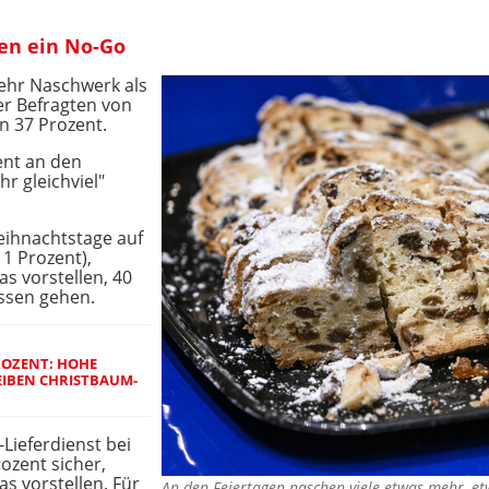
en ein No-Go
mehr Naschwerk als
er Befragten von
en 37 Prozent.
ent an den
hr gleichviel"
eihnachtstage auf
11 Prozent),
s vorstellen, 40
essen gehen.
PROZENT: HOHE
IBEN CHRISTBAUM-
Lieferdienst bei
ozent sicher,
s vorstellen. Für
An den Feiertagen naschen viele etwas mehr, e