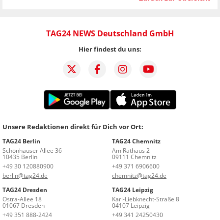
TAG24 NEWS Deutschland GmbH
Hier findest du uns:
Unsere Redaktionen direkt für Dich vor Ort:
TAG24 Berlin
TAG24 Chemnitz
Schönhauser Allee 36
Am Rathaus 2
10435 Berlin
09111 Chemnitz
+49 30 120880900
+49 371 6906600
berlin@tag24.de
chemnitz@tag24.de
TAG24 Dresden
TAG24 Leipzig
Ostra-Allee 18
Karl-Liebknecht-Straße 8
01067 Dresden
04107 Leipzig
+49 351 888-2424
+49 341 24250430