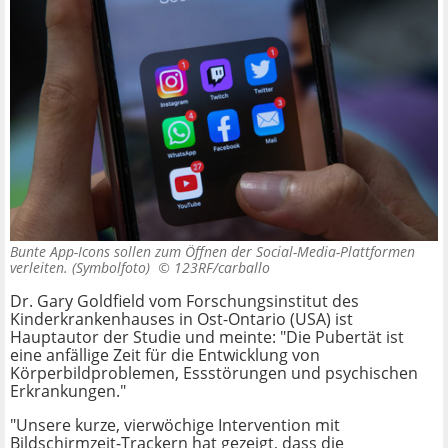
Bunte App-Icons sollen zum Öffnen der Social-Media-Plattformen
verleiten. (Symbolfoto) ©
123RF/carballo
Dr. Gary Goldfield vom Forschungsinstitut des
Kinderkrankenhauses in Ost-Ontario (USA) ist
Hauptautor der Studie und meinte: "Die Pubertät ist
eine anfällige Zeit für die Entwicklung von
Körperbildproblemen, Essstörungen und psychischen
Erkrankungen."
"Unsere kurze, vierwöchige Intervention mit
Bildschirmzeit-Trackern hat gezeigt, dass die