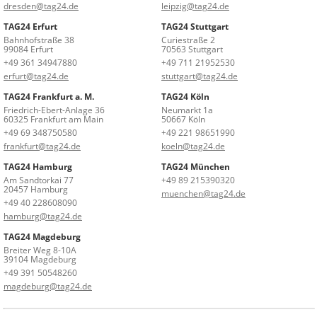
dresden@tag24.de
leipzig@tag24.de
TAG24 Erfurt
TAG24 Stuttgart
Bahnhofstraße 38
Curiestraße 2
99084 Erfurt
70563 Stuttgart
+49 361 34947880
+49 711 21952530
erfurt@tag24.de
stuttgart@tag24.de
TAG24 Frankfurt a. M.
TAG24 Köln
Friedrich-Ebert-Anlage 36
Neumarkt 1a
60325 Frankfurt am Main
50667 Köln
+49 69 348750580
+49 221 98651990
frankfurt@tag24.de
koeln@tag24.de
TAG24 Hamburg
TAG24 München
Am Sandtorkai 77
+49 89 215390320
20457 Hamburg
muenchen@tag24.de
+49 40 228608090
hamburg@tag24.de
TAG24 Magdeburg
Breiter Weg 8-10A
39104 Magdeburg
+49 391 50548260
magdeburg@tag24.de