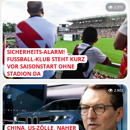
2.211
SICHERHEITS-ALARM!
FUSSBALL-KLUB STEHT KURZ V
OR SAISONSTART OHNE S
TADION DA
2.902
CHINA, US-ZÖLLE, NAHER