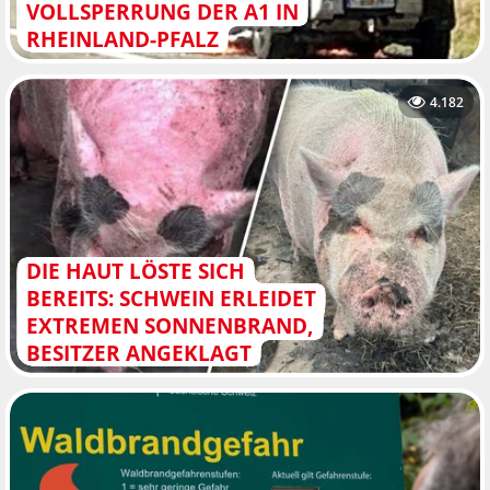
VOLLSPERRUNG DER A1 IN
RHEINLAND-PFALZ
4.182
DIE HAUT LÖSTE SICH
BEREITS: SCHWEIN ERLEIDET
EXTREMEN SONNENBRAND,
BESITZER ANGEKLAGT