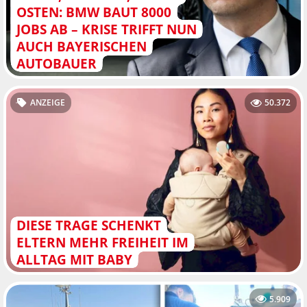
OSTEN: BMW BAUT 8000
JOBS AB – KRISE TRIFFT NUN
AUCH BAYERISCHEN
AUTOBAUER
ANZEIGE
50.372
DIESE TRAGE SCHENKT
ELTERN MEHR FREIHEIT IM
ALLTAG MIT BABY
5.909