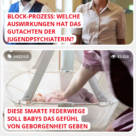
BLOCK-PROZESS: WELCHE
AUSWIRKUNGEN HAT DAS
GUTACHTEN DER
JUGENDPSYCHIATERIN?
ANZEIGE
43.424
DIESE SMARTE FEDERWIEGE
SOLL BABYS DAS GEFÜHL
VON GEBORGENHEIT GEBEN