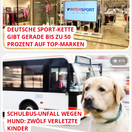
DEUTSCHE SPORT-KETTE
GIBT GERADE BIS ZU 50
PROZENT AUF TOP-MARKEN
615
SCHULBUS-UNFALL WEGEN
HUND: ZWÖLF VERLETZTE
KINDER