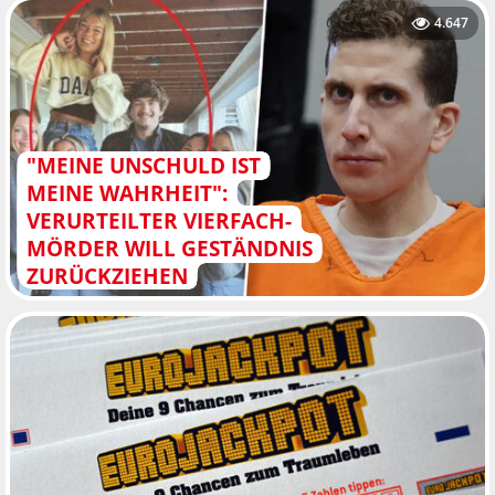
4.647
"MEINE UNSCHULD IST
MEINE WAHRHEIT":
VERURTEILTER VIERFACH-
MÖRDER WILL GESTÄNDNIS
ZURÜCKZIEHEN