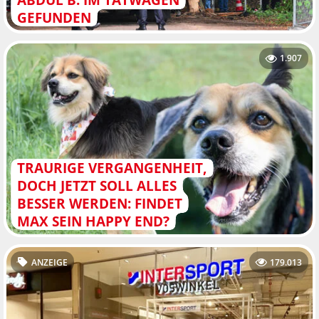
GEFUNDEN
1.907
TRAURIGE VERGANGENHEIT,
DOCH JETZT SOLL ALLES
BESSER WERDEN: FINDET
MAX SEIN HAPPY END?
ANZEIGE
179.013