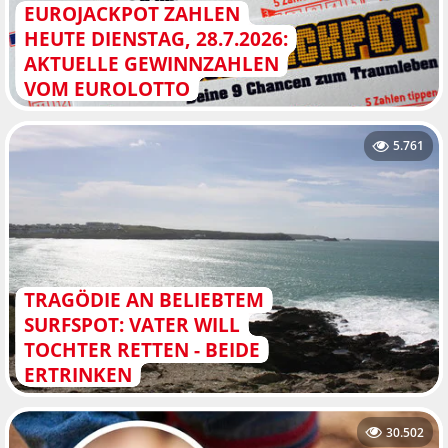
EUROJACKPOT ZAHLEN
HEUTE DIENSTAG, 28.7.2026:
AKTUELLE GEWINNZAHLEN
VOM EUROLOTTO
5.761
TRAGÖDIE AN BELIEBTEM
SURFSPOT: VATER WILL
TOCHTER RETTEN - BEIDE
ERTRINKEN
30.502