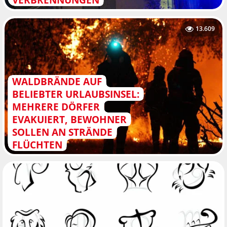
13.609
WALDBRÄNDE AUF
BELIEBTER URLAUBSINSEL:
MEHRERE DÖRFER
EVAKUIERT, BEWOHNER
SOLLEN AN STRÄNDE
FLÜCHTEN