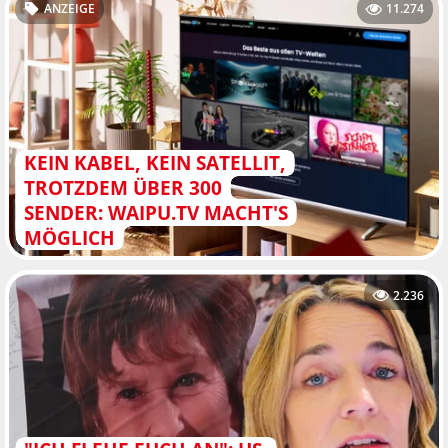
ANZEIGE
11.274
KEIN KABEL, KEIN SATELLIT,
TROTZDEM ÜBER 300
SENDER: WAIPU.TV MACHT'S
MÖGLICH
2.236