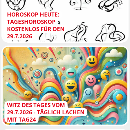
HOROSKOP HEUTE:
TAGESHOROSKOP
KOSTENLOS FÜR DEN
29.7.2026
WITZ DES TAGES VOM
29.7.2026 - TÄGLICH LACHEN
MIT TAG24