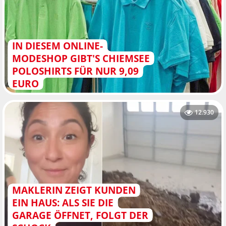
IN DIESEM ONLINE-
MODESHOP GIBT'S CHIEMSEE
POLOSHIRTS FÜR NUR 9,09
EURO
12.930
MAKLERIN ZEIGT KUNDEN
EIN HAUS: ALS SIE DIE
GARAGE ÖFFNET, FOLGT DER