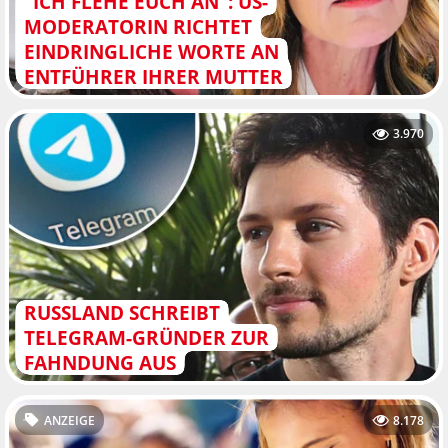
"ICH FLEHE EUCH AN": US-
MODERATORIN RICHTET
EINDRINGLICHE WORTE AN
ENTFÜHRER IHRER MUTTER
3.970
RUSSLAND SCHREIBT
TELEGRAM-GRÜNDER ZUR
FAHNDUNG AUS
ANZEIGE
8.178