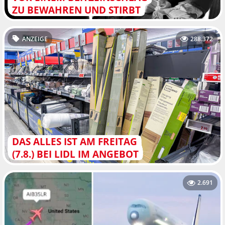
ZU BEWAHREN UND STIRBT
ANZEIGE
288.372
DAS ALLES IST AM FREITAG
(7.8.) BEI LIDL IM ANGEBOT
2.691