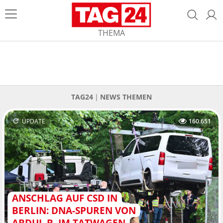
THEMA
TAG24
NEWS THEMEN
UPDATE
160.651
ANSCHLAG AUF CSD IN
BERLIN: DNA-SPUREN VON
ABDUL B. IM TATWAGEN