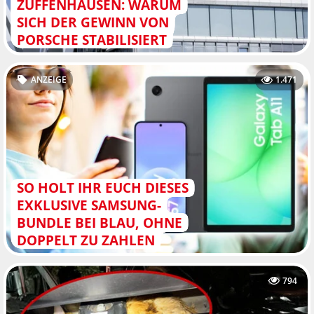
ZUFFENHAUSEN: WARUM
SICH DER GEWINN VON
PORSCHE STABILISIERT
ANZEIGE
1.471
SO HOLT IHR EUCH DIESES
EXKLUSIVE SAMSUNG-
BUNDLE BEI BLAU, OHNE
DOPPELT ZU ZAHLEN
794