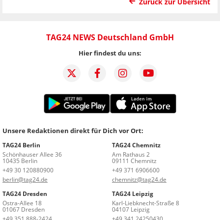
Zurück zur Übersicht
TAG24 NEWS Deutschland GmbH
Hier findest du uns:
Unsere Redaktionen direkt für Dich vor Ort:
TAG24 Berlin
TAG24 Chemnitz
Schönhauser Allee 36
Am Rathaus 2
10435 Berlin
09111 Chemnitz
+49 30 120880900
+49 371 6906600
berlin@tag24.de
chemnitz@tag24.de
TAG24 Dresden
TAG24 Leipzig
Ostra-Allee 18
Karl-Liebknecht-Straße 8
01067 Dresden
04107 Leipzig
+49 351 888-2424
+49 341 24250430