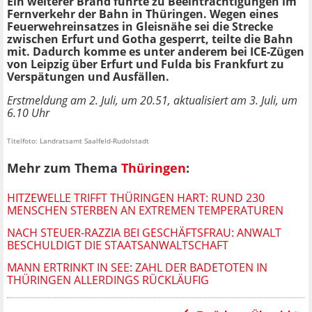
Ein weiterer Brand führte zu Beeinträchtigungen im
Fernverkehr der Bahn in Thüringen. Wegen eines
Feuerwehreinsatzes in Gleisnähe sei die Strecke
zwischen Erfurt und Gotha gesperrt, teilte die Bahn
mit. Dadurch komme es unter anderem bei ICE-Zügen
von Leipzig über Erfurt und Fulda bis Frankfurt zu
Verspätungen und Ausfällen.
Erstmeldung am 2. Juli, um 20.51, aktualisiert am 3. Juli, um
6.10 Uhr
Titelfoto: Landratsamt Saalfeld-Rudolstadt
Mehr zum Thema
Thüringen
:
HITZEWELLE TRIFFT THÜRINGEN HART: RUND 230
MENSCHEN STERBEN AN EXTREMEN TEMPERATUREN
NACH STEUER-RAZZIA BEI GESCHÄFTSFRAU: ANWALT
BESCHULDIGT DIE STAATSANWALTSCHAFT
MANN ERTRINKT IN SEE: ZAHL DER BADETOTEN IN
THÜRINGEN ALLERDINGS RÜCKLÄUFIG