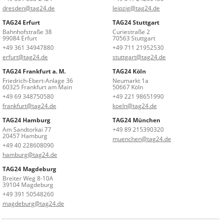
dresden@tag24.de
leipzig@tag24.de
TAG24 Erfurt
TAG24 Stuttgart
Bahnhofstraße 38
Curiestraße 2
99084 Erfurt
70563 Stuttgart
+49 361 34947880
+49 711 21952530
erfurt@tag24.de
stuttgart@tag24.de
TAG24 Frankfurt a. M.
TAG24 Köln
Friedrich-Ebert-Anlage 36
Neumarkt 1a
60325 Frankfurt am Main
50667 Köln
+49 69 348750580
+49 221 98651990
frankfurt@tag24.de
koeln@tag24.de
TAG24 Hamburg
TAG24 München
Am Sandtorkai 77
+49 89 215390320
20457 Hamburg
muenchen@tag24.de
+49 40 228608090
hamburg@tag24.de
TAG24 Magdeburg
Breiter Weg 8-10A
39104 Magdeburg
+49 391 50548260
magdeburg@tag24.de