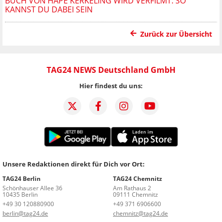
BUCH VON HAPE KERKELING WIRD VERFILMT: SO
KANNST DU DABEI SEIN
Zurück zur Übersicht
TAG24 NEWS Deutschland GmbH
Hier findest du uns:
Unsere Redaktionen direkt für Dich vor Ort:
TAG24 Berlin
TAG24 Chemnitz
Schönhauser Allee 36
Am Rathaus 2
10435 Berlin
09111 Chemnitz
+49 30 120880900
+49 371 6906600
berlin@tag24.de
chemnitz@tag24.de