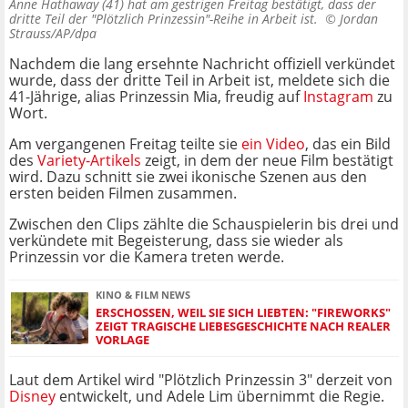
Anne Hathaway (41) hat am gestrigen Freitag bestätigt, dass der
dritte Teil der "Plötzlich Prinzessin"-Reihe in Arbeit ist. ©
Jordan
Strauss/AP/dpa
Nachdem die lang ersehnte Nachricht offiziell verkündet
wurde, dass der dritte Teil in Arbeit ist, meldete sich die
41-Jährige, alias Prinzessin Mia, freudig auf
Instagram
zu
Wort.
Am vergangenen Freitag teilte sie
ein Video
, das ein Bild
des
Variety-Artikels
zeigt, in dem der neue Film bestätigt
wird. Dazu schnitt sie zwei ikonische Szenen aus den
ersten beiden Filmen zusammen.
Zwischen den Clips zählte die Schauspielerin bis drei und
verkündete mit Begeisterung, dass sie wieder als
Prinzessin vor die Kamera treten werde.
KINO & FILM NEWS
ERSCHOSSEN, WEIL SIE SICH LIEBTEN: "FIREWORKS"
ZEIGT TRAGISCHE LIEBESGESCHICHTE NACH REALER
VORLAGE
Laut dem Artikel wird "Plötzlich Prinzessin 3" derzeit von
Disney
entwickelt, und Adele Lim übernimmt die Regie.