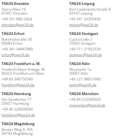
TAG24 Dresden
TAG24 Leipzig
Ostra-Allee 18
Karl-Liebknecht-Straße 8
01067 Dresden
04107 Leipzig
+49 351 888-2424
+49 341 24250430
dresden@tag24.de
leipzig@tag24.de
TAG24 Erfurt
TAG24 Stuttgart
Bahnhofstraße 38
Curiestraße 2
99084 Erfurt
70563 Stuttgart
+49 361 34947880
+49 711 21952530
erfurt@tag24.de
stuttgart@tag24.de
TAG24 Frankfurt a. M.
TAG24 Köln
Friedrich-Ebert-Anlage 36
Neumarkt 1a
60325 Frankfurt am Main
50667 Köln
+49 69 348750580
+49 221 98651990
frankfurt@tag24.de
koeln@tag24.de
TAG24 Hamburg
TAG24 München
Am Sandtorkai 77
+49 89 215390320
20457 Hamburg
muenchen@tag24.de
+49 40 228608090
hamburg@tag24.de
TAG24 Magdeburg
Breiter Weg 8-10A
39104 Magdeburg