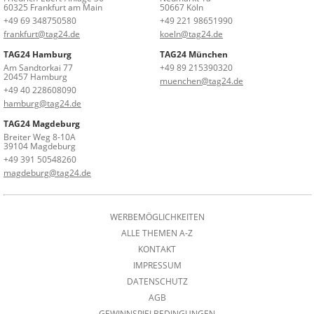
60325 Frankfurt am Main
50667 Köln
+49 69 348750580
+49 221 98651990
frankfurt@tag24.de
koeln@tag24.de
TAG24 Hamburg
TAG24 München
Am Sandtorkai 77
+49 89 215390320
20457 Hamburg
muenchen@tag24.de
+49 40 228608090
hamburg@tag24.de
TAG24 Magdeburg
Breiter Weg 8-10A
39104 Magdeburg
+49 391 50548260
magdeburg@tag24.de
WERBEMÖGLICHKEITEN
ALLE THEMEN A-Z
KONTAKT
IMPRESSUM
DATENSCHUTZ
AGB
GEWINNSPIELBEDINGUNGEN