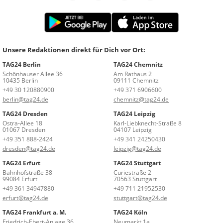
Unsere Redaktionen direkt für Dich vor Ort:
TAG24 Berlin
TAG24 Chemnitz
Schönhauser Allee 36
Am Rathaus 2
10435 Berlin
09111 Chemnitz
+49 30 120880900
+49 371 6906600
berlin@tag24.de
chemnitz@tag24.de
TAG24 Dresden
TAG24 Leipzig
Ostra-Allee 18
Karl-Liebknecht-Straße 8
01067 Dresden
04107 Leipzig
+49 351 888-2424
+49 341 24250430
dresden@tag24.de
leipzig@tag24.de
TAG24 Erfurt
TAG24 Stuttgart
Bahnhofstraße 38
Curiestraße 2
99084 Erfurt
70563 Stuttgart
+49 361 34947880
+49 711 21952530
erfurt@tag24.de
stuttgart@tag24.de
TAG24 Frankfurt a. M.
TAG24 Köln
Friedrich-Ebert-Anlage 36
Neumarkt 1a