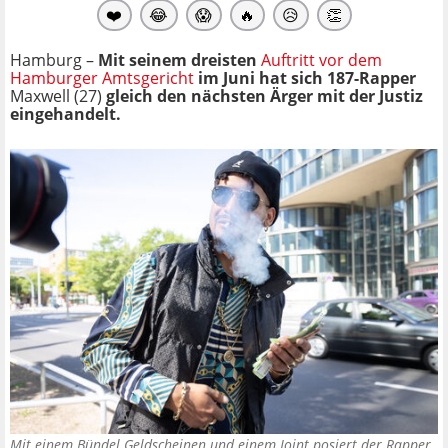
❤️
😂
😱
🔥
😥
👏
Hamburg –
Mit seinem dreisten
Auftritt vor dem
Hamburger Amtsgericht
im Juni hat sich 187-Rapper
Maxwell (27)
gleich den nächsten Ärger mit der Justiz
eingehandelt.
Mit einem Bündel Geldscheinen und einem Joint posiert der Rapper