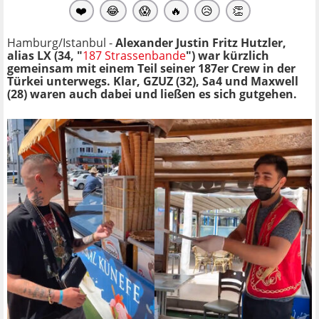
❤️
😂
😱
🔥
😥
👏
Hamburg/Istanbul -
Alexander Justin Fritz Hutzler,
alias LX (34, "
187 Strassenbande
") war kürzlich
gemeinsam mit einem Teil seiner 187er Crew in der
Türkei unterwegs. Klar, GZUZ (32), Sa4 und Maxwell
(28) waren auch dabei und ließen es sich gutgehen.