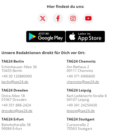
Hier findest du uns:
Unsere Redaktionen direkt für Dich vor Ort:
TAG24 Berlin
TAG24 Chemnitz
Schönhauser Allee 36
Am Rathaus 2
10435 Berlin
09111 Chemnitz
+49 30 120880900
+49 371 6906600
berlin@tag24.de
chemnitz@tag24.de
TAG24 Dresden
TAG24 Leipzig
Ostra-Allee 18
Karl-Liebknecht-Straße 8
01067 Dresden
04107 Leipzig
+49 351 888-2424
+49 341 24250430
dresden@tag24.de
leipzig@tag24.de
TAG24 Erfurt
TAG24 Stuttgart
Bahnhofstraße 38
Curiestraße 2
99084 Erfurt
70563 Stuttgart