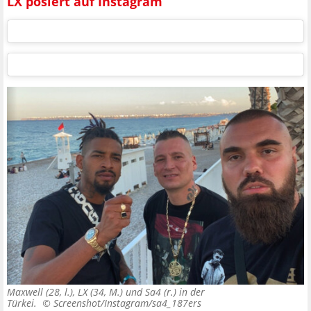
LX posiert auf Instagram
Maxwell (28, l.), LX (34, M.) und Sa4 (r.) in der
Türkei. ©
Screenshot/Instagram/sa4_187ers