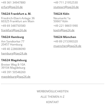
+49 361 34947880
+49 711 21952530
erfurt@tag24.de
stuttgart@tag24.de
TAG24 Frankfurt a. M.
TAG24 Köln
Friedrich-Ebert-Anlage 36
Neumarkt 1a
60325 Frankfurt am Main
50667 Köln
+49 69 348750580
+49 221 98651990
frankfurt@tag24.de
koeln@tag24.de
TAG24 Hamburg
TAG24 München
Am Sandtorkai 77
+49 89 215390320
20457 Hamburg
muenchen@tag24.de
+49 40 228608090
hamburg@tag24.de
TAG24 Magdeburg
Breiter Weg 8-10A
39104 Magdeburg
+49 391 50548260
magdeburg@tag24.de
WERBEMÖGLICHKEITEN
ALLE THEMEN A-Z
KONTAKT