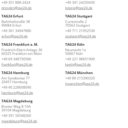
+49 351 888-2424
+49 341 24250430
dresden@tag24.de
leipzig@tag24.de
TAG24 Erfurt
TAG24 Stuttgart
Bahnhofstraße 38
Curiestraße 2
99084 Erfurt
70563 Stuttgart
+49 361 34947880
+49 711 21952530
erfurt@tag24.de
stuttgart@tag24.de
TAG24 Frankfurt a. M.
TAG24 Köln
Friedrich-Ebert-Anlage 36
Neumarkt 1a
60325 Frankfurt am Main
50667 Köln
+49 69 348750580
+49 221 98651990
frankfurt@tag24.de
koeln@tag24.de
TAG24 Hamburg
TAG24 München
Am Sandtorkai 77
+49 89 215390320
20457 Hamburg
muenchen@tag24.de
+49 40 228608090
hamburg@tag24.de
TAG24 Magdeburg
Breiter Weg 8-10A
39104 Magdeburg
+49 391 50548260
magdeburg@tag24.de