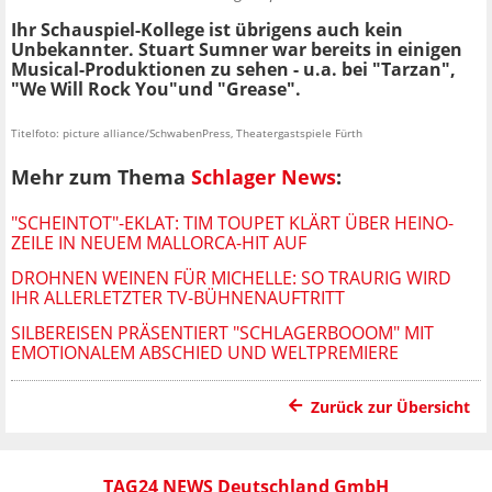
Ihr Schauspiel-Kollege ist übrigens auch kein
Unbekannter. Stuart Sumner war bereits in einigen
Musical-Produktionen zu sehen - u.a. bei "Tarzan",
"We Will Rock You"und "Grease".
Titelfoto: picture alliance/SchwabenPress, Theatergastspiele Fürth
Mehr zum Thema
Schlager News
:
"SCHEINTOT"-EKLAT: TIM TOUPET KLÄRT ÜBER HEINO-
ZEILE IN NEUEM MALLORCA-HIT AUF
DROHNEN WEINEN FÜR MICHELLE: SO TRAURIG WIRD
IHR ALLERLETZTER TV-BÜHNENAUFTRITT
SILBEREISEN PRÄSENTIERT "SCHLAGERBOOOM" MIT
EMOTIONALEM ABSCHIED UND WELTPREMIERE
Zurück zur Übersicht
TAG24 NEWS Deutschland GmbH