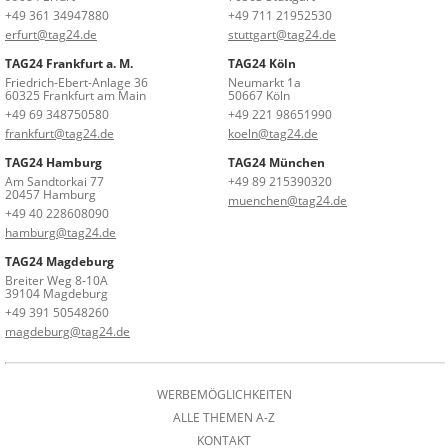
+49 361 34947880
+49 711 21952530
erfurt@tag24.de
stuttgart@tag24.de
TAG24 Frankfurt a. M.
TAG24 Köln
Friedrich-Ebert-Anlage 36
Neumarkt 1a
60325 Frankfurt am Main
50667 Köln
+49 69 348750580
+49 221 98651990
frankfurt@tag24.de
koeln@tag24.de
TAG24 Hamburg
TAG24 München
Am Sandtorkai 77
+49 89 215390320
20457 Hamburg
muenchen@tag24.de
+49 40 228608090
hamburg@tag24.de
TAG24 Magdeburg
Breiter Weg 8-10A
39104 Magdeburg
+49 391 50548260
magdeburg@tag24.de
WERBEMÖGLICHKEITEN
ALLE THEMEN A-Z
KONTAKT