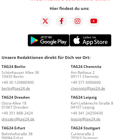
Hier findest du uns:
Unsere Redaktionen direkt für Dich vor Ort:
TAG24 Berlin
TAG24 Chemnitz
Schönhauser Allee 36
Am Rathaus 2
10435 Berlin
09111 Chemnitz
+49 30 120880900
+49 371 6906600
berlin@tag24.de
chemnitz@tag24.de
TAG24 Dresden
TAG24 Leipzig
Ostra-Allee 18
Karl-Liebknecht-Straße 8
01067 Dresden
04107 Leipzig
+49 351 888-2424
+49 341 24250430
dresden@tag24.de
leipzig@tag24.de
TAG24 Erfurt
TAG24 Stuttgart
Bahnhofstraße 38
Curiestraße 2
99084 Erfurt
70563 Stuttgart