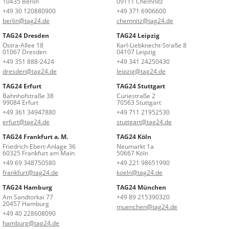
10435 Berlin
09111 Chemnitz
+49 30 120880900
+49 371 6906600
berlin@tag24.de
chemnitz@tag24.de
TAG24 Dresden
TAG24 Leipzig
Ostra-Allee 18
Karl-Liebknecht-Straße 8
01067 Dresden
04107 Leipzig
+49 351 888-2424
+49 341 24250430
dresden@tag24.de
leipzig@tag24.de
TAG24 Erfurt
TAG24 Stuttgart
Bahnhofstraße 38
Curiestraße 2
99084 Erfurt
70563 Stuttgart
+49 361 34947880
+49 711 21952530
erfurt@tag24.de
stuttgart@tag24.de
TAG24 Frankfurt a. M.
TAG24 Köln
Friedrich-Ebert-Anlage 36
Neumarkt 1a
60325 Frankfurt am Main
50667 Köln
+49 69 348750580
+49 221 98651990
frankfurt@tag24.de
koeln@tag24.de
TAG24 Hamburg
TAG24 München
Am Sandtorkai 77
+49 89 215390320
20457 Hamburg
muenchen@tag24.de
+49 40 228608090
hamburg@tag24.de