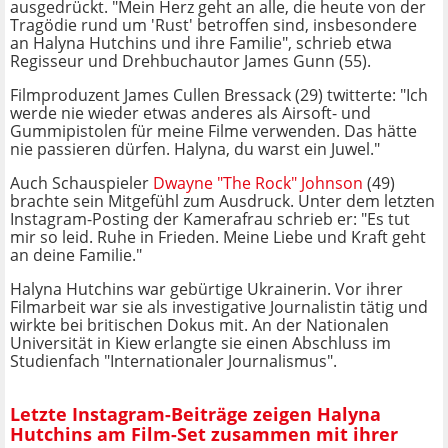
ausgedrückt. "Mein Herz geht an alle, die heute von der
Tragödie rund um 'Rust' betroffen sind, insbesondere
an Halyna Hutchins und ihre Familie", schrieb etwa
Regisseur und Drehbuchautor James Gunn (55).
Filmproduzent James Cullen Bressack (29) twitterte: "Ich
werde nie wieder etwas anderes als Airsoft- und
Gummipistolen für meine Filme verwenden. Das hätte
nie passieren dürfen. Halyna, du warst ein Juwel."
Auch Schauspieler
Dwayne "The Rock" Johnson
(49)
brachte sein Mitgefühl zum Ausdruck. Unter dem letzten
Instagram-Posting der Kamerafrau schrieb er: "Es tut
mir so leid. Ruhe in Frieden. Meine Liebe und Kraft geht
an deine Familie."
Halyna Hutchins war gebürtige Ukrainerin. Vor ihrer
Filmarbeit war sie als investigative Journalistin tätig und
wirkte bei britischen Dokus mit. An der Nationalen
Universität in Kiew erlangte sie einen Abschluss im
Studienfach "Internationaler Journalismus".
Letzte Instagram-Beiträge zeigen Halyna
Hutchins am Film-Set zusammen mit ihrer