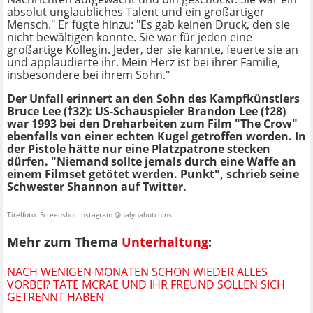
absolut unglaubliches Talent und ein großartiger
Mensch." Er fügte hinzu: "Es gab keinen Druck, den sie
nicht bewältigen konnte. Sie war für jeden eine
großartige Kollegin. Jeder, der sie kannte, feuerte sie an
und applaudierte ihr. Mein Herz ist bei ihrer Familie,
insbesondere bei ihrem Sohn."
Der Unfall erinnert an den Sohn des Kampfkünstlers
Bruce Lee
(†32)
: US-Schauspieler Brandon Lee
(†28)
war 1993 bei den Dreharbeiten zum Film "The Crow"
ebenfalls von einer echten Kugel getroffen worden. In
der Pistole hätte nur eine Platzpatrone stecken
dürfen. "Niemand sollte jemals durch eine Waffe an
einem Filmset getötet werden. Punkt", schrieb seine
Schwester Shannon auf Twitter.
Titelfoto: Screenshot Instagram @halynahutchins
Mehr zum Thema
Unterhaltung
:
NACH WENIGEN MONATEN SCHON WIEDER ALLES
VORBEI? TATE MCRAE UND IHR FREUND SOLLEN SICH
GETRENNT HABEN