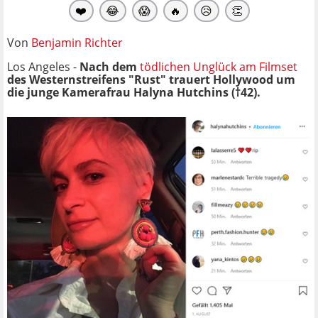
❤️
😂
😱
🔥
😥
👏
Von
Benjamin Richter
Los Angeles -
Nach dem
tödlichen Unglück am Filmset
des Westernstreifens "Rust" trauert Hollywood um
die junge Kamerafrau Halyna Hutchins (†42).