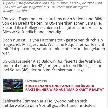
Auf dem Instagram-Kanal von Halyna Hutchins (†42) drücken Fans
und Follower ihr Mitgefühl aus. ©
Screenshot Instagram
@halynahutchins
Vor zwei Tagen postete Hutchins noch Videos und Bilder
von den Dreharbeiten im US-amerikanischen Santa Fe.
Sie und ihre Kollegen schienen bei guter Laune zu sein.
Alles wirkt friedlich und lebendig.
Doch nun ist Halyna Hutchins tot - gestorben durch ein
tragisches Missgeschick: Weil eine Requisitenwaffe nicht
mit Platzpatronen, sondern mit echter Munition geladen
war.
US-Schauspieler Alec Baldwin (63) feuerte die Waffe ab
und traf neben der 42-Jährigen auch den Filmregisseur
Joel Souza (48), der nun im Krankenhaus liegt.
UNTERHALTUNG
KEINE BANANEN UND PANZER, DAFÜR ABER
RAKETEN: HIER WIRD AUS "MARIO KART" REALITÄT
Zahlreiche Stimmen aus Hollywood haben sich
mittlerweile zu dem Vorfall geäußert und ihr Beileid