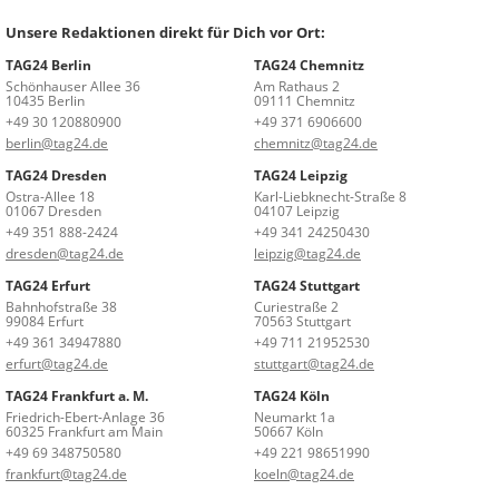
Unsere Redaktionen direkt für Dich vor Ort:
TAG24 Berlin
TAG24 Chemnitz
Schönhauser Allee 36
Am Rathaus 2
10435 Berlin
09111 Chemnitz
+49 30 120880900
+49 371 6906600
berlin@tag24.de
chemnitz@tag24.de
TAG24 Dresden
TAG24 Leipzig
Ostra-Allee 18
Karl-Liebknecht-Straße 8
01067 Dresden
04107 Leipzig
+49 351 888-2424
+49 341 24250430
dresden@tag24.de
leipzig@tag24.de
TAG24 Erfurt
TAG24 Stuttgart
Bahnhofstraße 38
Curiestraße 2
99084 Erfurt
70563 Stuttgart
+49 361 34947880
+49 711 21952530
erfurt@tag24.de
stuttgart@tag24.de
TAG24 Frankfurt a. M.
TAG24 Köln
Friedrich-Ebert-Anlage 36
Neumarkt 1a
60325 Frankfurt am Main
50667 Köln
+49 69 348750580
+49 221 98651990
frankfurt@tag24.de
koeln@tag24.de