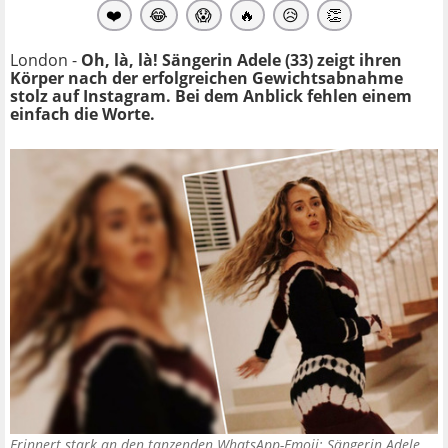
❤️
😂
😱
🔥
😥
👏
London -
Oh, là, là! Sängerin Adele (33) zeigt ihren
Körper nach der erfolgreichen Gewichtsabnahme
stolz auf Instagram. Bei dem Anblick fehlen einem
einfach die Worte.
Erinnert stark an den tanzenden WhatsApp-Emoji: Sängerin Adele