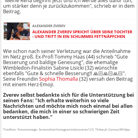
"Meine Reha beginnt jetzt und ich werde alles dafür tun,
um stärker denn je zurückzukommen", schrieb er in dem
Beitrag.
ALEXANDER ZVEREV
ALEXANDER ZVEREV SPRICHT ÜBER SEINE TOCHTER
- UND TRITT IN EIN SCHLIMMES FETTNÄPFCHEN
Wie schon nach seiner Verletzung war die Anteilnahme
im Netz groß. Ex-Profi Tommy Haas (44) schrieb "Gute
Besserung und baldige Genesung", die ehemalige
Wimbledon-Finalistin Sabine Lisicki (32) wünschte
ebenfalls "Gute & schnelle Besserung!! 🙏🏻🙏🏻🙏🏻".
Seine Freundin
Sophia Thomalla
(32) versah den Beitrag
mit einem Herz-Emoji.
Zverev selbst bedankte sich für die Unterstützung bei
seinen Fans: "Ich erhalte weiterhin so viele
Nachrichten und möchte mich noch einmal bei allen
bedanken, die mich in einer so schwierigen Zeit
unterstützt haben."
Titelfoto: Fotomontage: Screenshot/Instagram/alexzverev123, Thibault Camus/AP/dpa