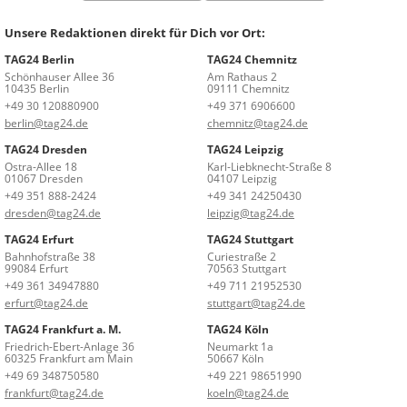
Unsere Redaktionen direkt für Dich vor Ort:
TAG24 Berlin
TAG24 Chemnitz
Schönhauser Allee 36
Am Rathaus 2
10435 Berlin
09111 Chemnitz
+49 30 120880900
+49 371 6906600
berlin@tag24.de
chemnitz@tag24.de
TAG24 Dresden
TAG24 Leipzig
Ostra-Allee 18
Karl-Liebknecht-Straße 8
01067 Dresden
04107 Leipzig
+49 351 888-2424
+49 341 24250430
dresden@tag24.de
leipzig@tag24.de
TAG24 Erfurt
TAG24 Stuttgart
Bahnhofstraße 38
Curiestraße 2
99084 Erfurt
70563 Stuttgart
+49 361 34947880
+49 711 21952530
erfurt@tag24.de
stuttgart@tag24.de
TAG24 Frankfurt a. M.
TAG24 Köln
Friedrich-Ebert-Anlage 36
Neumarkt 1a
60325 Frankfurt am Main
50667 Köln
+49 69 348750580
+49 221 98651990
frankfurt@tag24.de
koeln@tag24.de