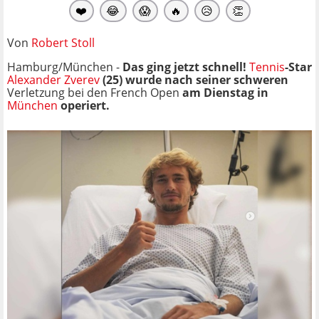
❤️
😂
😱
🔥
😥
👏
Von
Robert Stoll
Hamburg/München -
Das ging jetzt schnell!
Tennis
-Star
Alexander Zverev
(25) wurde nach seiner schweren
Verletzung bei den French Open
am Dienstag in
München
operiert.