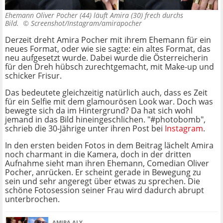
Ehemann Oliver Pocher (44) läuft Amira (30) frech durchs
Bild. ©
Screenshot/Instagram/amirapocher
Derzeit dreht Amira Pocher mit ihrem Ehemann für ein
neues Format, oder wie sie sagte: ein altes Format, das
neu aufgesetzt wurde. Dabei wurde die Österreicherin
für den Dreh hübsch zurechtgemacht, mit Make-up und
schicker Frisur.
Das bedeutete gleichzeitig natürlich auch, dass es Zeit
für ein Selfie mit dem glamourösen Look war. Doch was
bewegte sich da im Hintergrund? Da hat sich wohl
jemand in das Bild hineingeschlichen. "#photobomb",
schrieb die 30-Jährige unter ihren Post bei
Instagram
.
In den ersten beiden Fotos in dem Beitrag lächelt Amira
noch charmant in die Kamera, doch in der dritten
Aufnahme sieht man ihren Ehemann, Comedian Oliver
Pocher, anrücken. Er scheint gerade in Bewegung zu
sein und sehr angeregt über etwas zu sprechen. Die
schöne Fotosession seiner Frau wird dadurch abrupt
unterbrochen.
AMIRA ALY