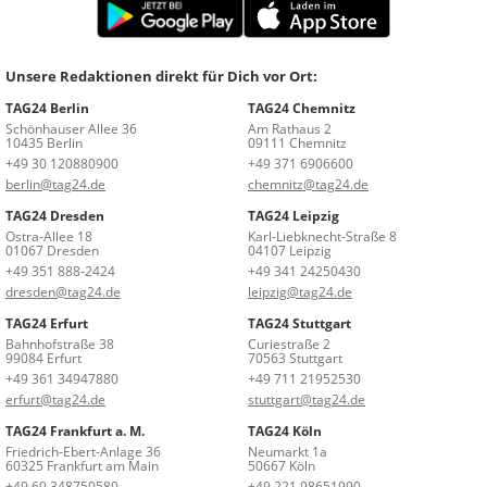
Unsere Redaktionen direkt für Dich vor Ort:
TAG24 Berlin
TAG24 Chemnitz
Schönhauser Allee 36
Am Rathaus 2
10435 Berlin
09111 Chemnitz
+49 30 120880900
+49 371 6906600
berlin@tag24.de
chemnitz@tag24.de
TAG24 Dresden
TAG24 Leipzig
Ostra-Allee 18
Karl-Liebknecht-Straße 8
01067 Dresden
04107 Leipzig
+49 351 888-2424
+49 341 24250430
dresden@tag24.de
leipzig@tag24.de
TAG24 Erfurt
TAG24 Stuttgart
Bahnhofstraße 38
Curiestraße 2
99084 Erfurt
70563 Stuttgart
+49 361 34947880
+49 711 21952530
erfurt@tag24.de
stuttgart@tag24.de
TAG24 Frankfurt a. M.
TAG24 Köln
Friedrich-Ebert-Anlage 36
Neumarkt 1a
60325 Frankfurt am Main
50667 Köln
+49 69 348750580
+49 221 98651990