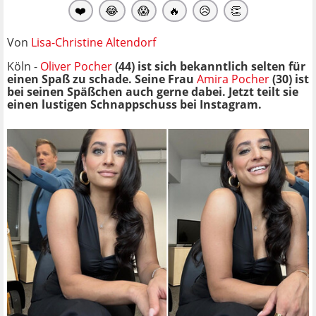
❤️
😂
😱
🔥
😥
👏
Von
Lisa-Christine Altendorf
Köln -
Oliver Pocher
(44) ist sich bekanntlich selten für
einen Spaß zu schade. Seine Frau
Amira Pocher
(30) ist
bei seinen Späßchen auch gerne dabei. Jetzt teilt sie
einen lustigen Schnappschuss bei Instagram.