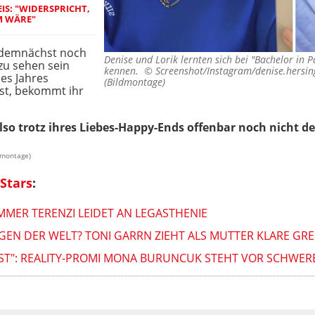
EIS: "WIDERSPRICHT,
M WÄRE"
e demnächst noch
Denise und Lorik lernten sich bei "Bachelor in P
zu sehen sein
kennen. ©
Screenshot/Instagram/denise.hersin
es Jahres
(Bildmontage)
ist, bekommt ihr
also trotz ihres Liebes-Happy-Ends offenbar noch nicht 
dmontage)
Stars
:
MMER TERENZI LEIDET AN LEGASTHENIE
GEN DER WELT? TONI GARRN ZIEHT ALS MUTTER KLARE GR
ST": REALITY-PROMI MONA BURUNCUK STEHT VOR SCHWE