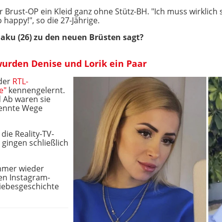
 Brust-OP ein Kleid ganz ohne Stütz-BH. "Ich muss wirklich s
o happy!", so die 27-Jährige.
aku (26) zu den neuen Brüsten sagt?
wurden Denise und Lorik ein Paar
 der
RTL-
se"
kennengelernt.
 Ab waren sie
rennte Wege
die Reality-TV-
gingen schließlich
immer wieder
igen Instagram-
Liebesgeschichte