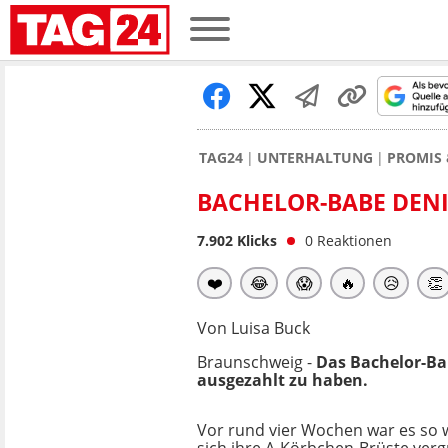
TAG24
UNTERHALTUNG
PROMIS 
BACHELOR-BABE DENIS
7.902
Klicks
0
Reaktionen
❤️
😂
😱
🔥
😥
👏
Von Luisa Buck
Braunschweig -
Das Bachelor-B
ausgezahlt zu haben.
Vor rund vier Wochen war es so w