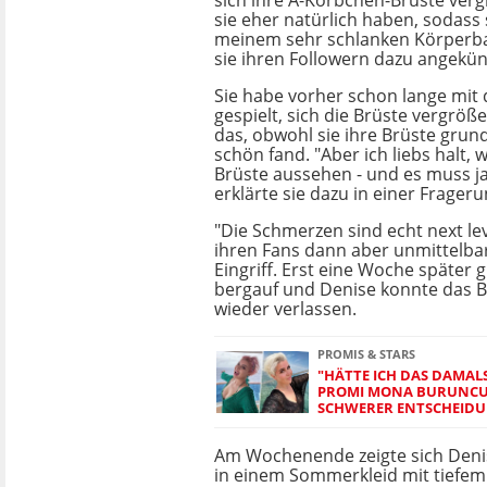
sich ihre A-Körbchen-Brüste vergr
sie eher natürlich haben, sodass 
meinem sehr schlanken Körperba
sie ihren Followern dazu angekün
Sie habe vorher schon lange mi
gespielt, sich die Brüste vergröß
das, obwohl sie ihre Brüste grund
schön fand. "Aber ich liebs halt, 
Brüste aussehen - und es muss ja 
erklärte sie dazu in einer Frager
"Die Schmerzen sind echt next lev
ihren Fans dann aber unmittelb
Eingriff. Erst eine Woche später g
bergauf und Denise konnte das B
wieder verlassen.
PROMIS & STARS
"HÄTTE ICH DAS DAMALS
PROMI MONA BURUNCU
SCHWERER ENTSCHEID
Am Wochenende zeigte sich Denise 
in einem Sommerkleid mit tiefem D