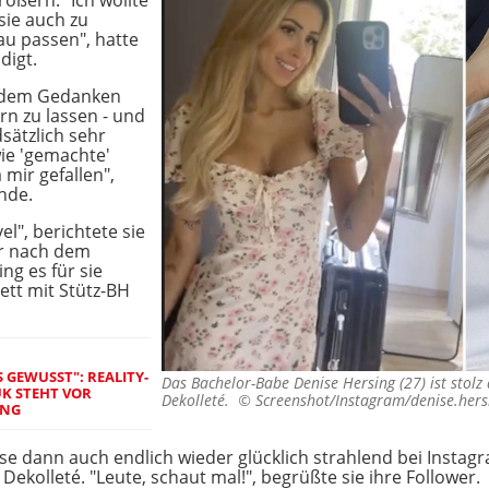
ößern. "Ich wollte
sie auch zu
u passen", hatte
digt.
t dem Gedanken
ern zu lassen - und
sätzlich sehr
wie 'gemachte'
mir gefallen",
unde.
el", berichtete sie
ar nach dem
ing es für sie
ett mit Stütz-BH
 GEWUSST": REALITY-
Das Bachelor-Babe Denise Hersing (27) ist stolz 
K STEHT VOR
Dekolleté. ©
Screenshot/Instagram/denise.hers
UNG
dann auch endlich wieder glücklich strahlend bei Instagram:
ekolleté. "Leute, schaut mal!", begrüßte sie ihre Follower.