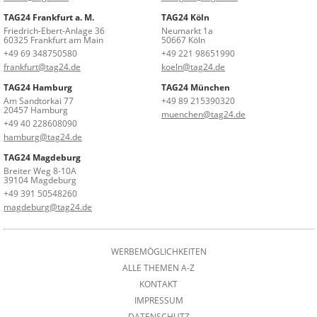
TAG24 Frankfurt a. M.
TAG24 Köln
Friedrich-Ebert-Anlage 36
Neumarkt 1a
60325 Frankfurt am Main
50667 Köln
+49 69 348750580
+49 221 98651990
frankfurt@tag24.de
koeln@tag24.de
TAG24 Hamburg
TAG24 München
Am Sandtorkai 77
+49 89 215390320
20457 Hamburg
muenchen@tag24.de
+49 40 228608090
hamburg@tag24.de
TAG24 Magdeburg
Breiter Weg 8-10A
39104 Magdeburg
+49 391 50548260
magdeburg@tag24.de
WERBEMÖGLICHKEITEN
ALLE THEMEN A-Z
KONTAKT
IMPRESSUM
DATENSCHUTZ