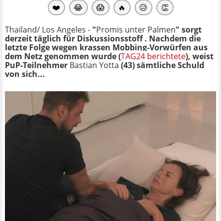
❤️
😂
😱
🔥
😥
👏
Thailand/ Los Angeles -
"
Promis unter Palmen
" sorgt
derzeit täglich für Diskussionsstoff . Nachdem die
letzte Folge wegen krassen Mobbing-Vorwürfen aus
dem Netz genommen wurde (
TAG24 berichtete
), weist
PuP-Teilnehmer
Bastian Yotta
(43) sämtliche Schuld
von sich...