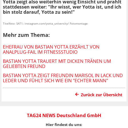
Yotta zeigt also weiterhin wenig Einsicht und prahlt
stattdessen weiter: "Ihr wisst, wer Yotta ist, und ich
bin stolz darauf, Yotta zu sein!"
Titelfoto: SAT1; instagram.com/yotta_university/ Fotomontage
Mehr zum Thema:
EHEFRAU VON BASTIAN YOTTA ERZÄHLT VON
ANALPLUG-FAIL IM FITNESSSTUDIO
BASTIAN YOTTA TRAUERT MIT DICKEN TRÄNEN UM
GELIEBTEN FREUND
BASTIAN YOTTA ZEIGT FREUNDIN MARISOL IN LACK UND
LEDER UND FÜHLT SICH WIE EIN "ECHTER MANN"
Zurück zur Übersicht
TAG24 NEWS Deutschland GmbH
Hier findest du uns: