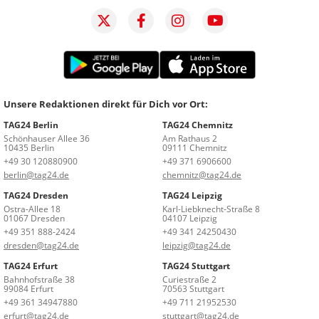
Unsere Redaktionen direkt für Dich vor Ort:
TAG24 Berlin
TAG24 Chemnitz
Schönhauser Allee 36
Am Rathaus 2
10435 Berlin
09111 Chemnitz
+49 30 120880900
+49 371 6906600
berlin@tag24.de
chemnitz@tag24.de
TAG24 Dresden
TAG24 Leipzig
Ostra-Allee 18
Karl-Liebknecht-Straße 8
01067 Dresden
04107 Leipzig
+49 351 888-2424
+49 341 24250430
dresden@tag24.de
leipzig@tag24.de
TAG24 Erfurt
TAG24 Stuttgart
Bahnhofstraße 38
Curiestraße 2
99084 Erfurt
70563 Stuttgart
+49 361 34947880
+49 711 21952530
erfurt@tag24.de
stuttgart@tag24.de