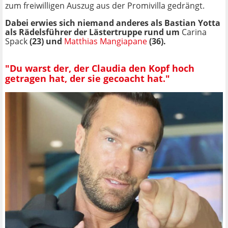
zum freiwilligen Auszug aus der Promivilla gedrängt.
Dabei erwies sich niemand anderes als Bastian Yotta
als Rädelsführer der Lästertruppe rund um
Carina
Spack
(23) und
Matthias Mangiapane
(36).
"Du warst der, der Claudia den Kopf hoch
getragen hat, der sie gecoacht hat."