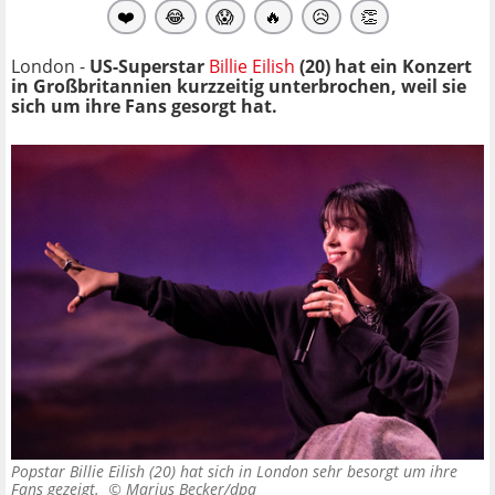
❤️
😂
😱
🔥
😥
👏
London -
US-Superstar
Billie Eilish
(20) hat ein Konzert
in Großbritannien kurzzeitig unterbrochen, weil sie
sich um ihre Fans gesorgt hat.
Popstar Billie Eilish (20) hat sich in London sehr besorgt um ihre
Fans gezeigt. ©
Marius Becker/dpa