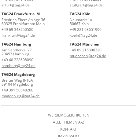
erfurt@tag24.de
stuttgart@tag24.de
TAG24 Frankfurt a. M.
TAG24 Köln
Friedrich-Ebert-Anlage 36
Neumarkt 1a
60325 Frankfurt am Main
50667 Köln
+49 69 348750580
+49 221 98651990
frankfurt@tag24.de
koeln@tag24.de
TAG24 Hamburg
TAG24 München
Am Sandtorkai 77
+49 89 215390320
20457 Hamburg
muenchen@tag24.de
+49 40 228608090
hamburg@tag24.de
TAG24 Magdeburg
Breiter Weg 8-10A
39104 Magdeburg
+49 391 50548260
magdeburg@tag24.de
WERBEMÖGLICHKEITEN
ALLE THEMEN A-Z
KONTAKT
IMPRESSUM