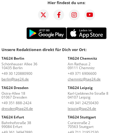
Hier findest du uns:
Unsere Redaktionen direkt für Dich vor Ort:
TAG24 Berlin
TAG24 Chemnitz
Schönhauser Allee 36
Am Rathaus 2
10435 Berlin
09111 Chemnitz
+49 30 120880900
+49 371 6906600
berlin@tag24.de
chemnitz@tag24.de
TAG24 Dresden
TAG24 Leipzig
Ostra-Allee 18
Karl-Liebknecht-Straße 8
01067 Dresden
04107 Leipzig
+49 351 888-2424
+49 341 24250430
dresden@tag24.de
leipzig@tag24.de
TAG24 Erfurt
TAG24 Stuttgart
Bahnhofstraße 38
Curiestraße 2
99084 Erfurt
70563 Stuttgart
+49 361 34947880
+49 711 21952530