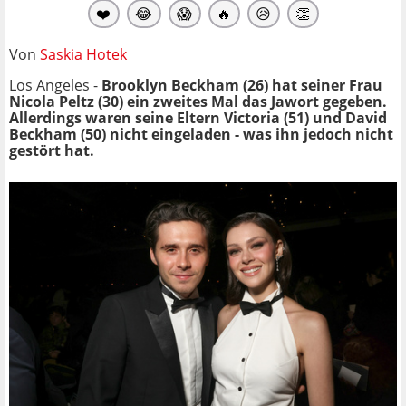
❤️
😂
😱
🔥
😥
👏
Von
Saskia Hotek
Los Angeles -
Brooklyn Beckham (26) hat seiner Frau
Nicola Peltz (30) ein zweites Mal das Jawort gegeben.
Allerdings waren seine Eltern Victoria (51) und David
Beckham (50) nicht eingeladen - was ihn jedoch nicht
gestört hat.