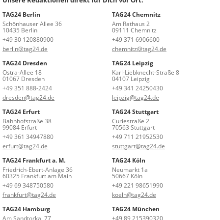
TAG24 Berlin
TAG24 Chemnitz
Schönhauser Allee 36
Am Rathaus 2
10435 Berlin
09111 Chemnitz
+49 30 120880900
+49 371 6906600
berlin@tag24.de
chemnitz@tag24.de
TAG24 Dresden
TAG24 Leipzig
Ostra-Allee 18
Karl-Liebknecht-Straße 8
01067 Dresden
04107 Leipzig
+49 351 888-2424
+49 341 24250430
dresden@tag24.de
leipzig@tag24.de
TAG24 Erfurt
TAG24 Stuttgart
Bahnhofstraße 38
Curiestraße 2
99084 Erfurt
70563 Stuttgart
+49 361 34947880
+49 711 21952530
erfurt@tag24.de
stuttgart@tag24.de
TAG24 Frankfurt a. M.
TAG24 Köln
Friedrich-Ebert-Anlage 36
Neumarkt 1a
60325 Frankfurt am Main
50667 Köln
+49 69 348750580
+49 221 98651990
frankfurt@tag24.de
koeln@tag24.de
TAG24 Hamburg
TAG24 München
Am Sandtorkai 77
+49 89 215390320