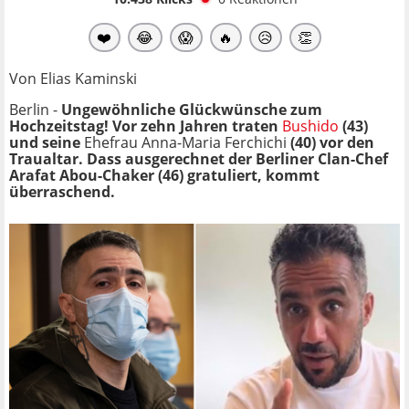
❤️
😂
😱
🔥
😥
👏
Von Elias Kaminski
Berlin -
Ungewöhnliche Glückwünsche zum
Hochzeitstag! Vor zehn Jahren traten
Bushido
(43)
und seine
Ehefrau Anna-Maria Ferchichi
(40) vor den
Traualtar. Dass ausgerechnet der Berliner Clan-Chef
Arafat Abou-Chaker (46) gratuliert, kommt
überraschend.