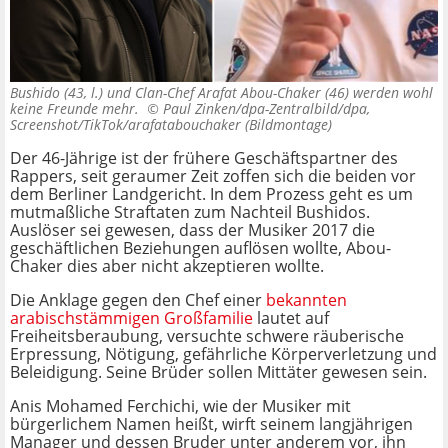
Bushido (43, l.) und Clan-Chef Arafat Abou-Chaker (46) werden wohl
keine Freunde mehr. ©
Paul Zinken/dpa-Zentralbild/dpa,
Screenshot/TikTok/arafatabouchaker (Bildmontage)
Der 46-Jährige ist der frühere Geschäftspartner des
Rappers, seit geraumer Zeit zoffen sich die beiden vor
dem Berliner Landgericht. In dem Prozess geht es um
mutmaßliche Straftaten zum Nachteil Bushidos.
Auslöser sei gewesen, dass der Musiker 2017 die
geschäftlichen Beziehungen auflösen wollte, Abou-
Chaker dies aber nicht akzeptieren wollte.
Die Anklage gegen den Chef einer
bekannten
arabischstämmigen Großfamilie
lautet auf
Freiheitsberaubung, versuchte schwere räuberische
Erpressung, Nötigung, gefährliche Körperverletzung und
Beleidigung. Seine Brüder sollen Mittäter gewesen sein.
Anis Mohamed Ferchichi, wie der Musiker mit
bürgerlichem Namen heißt, wirft seinem langjährigen
Manager und dessen Bruder unter anderem vor, ihn