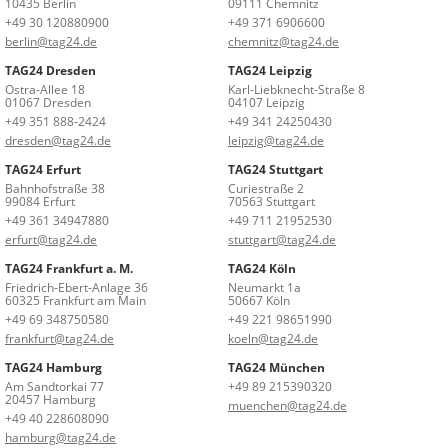
10435 Berlin
09111 Chemnitz
+49 30 120880900
+49 371 6906600
berlin@tag24.de
chemnitz@tag24.de
TAG24 Dresden
TAG24 Leipzig
Ostra-Allee 18
Karl-Liebknecht-Straße 8
01067 Dresden
04107 Leipzig
+49 351 888-2424
+49 341 24250430
dresden@tag24.de
leipzig@tag24.de
TAG24 Erfurt
TAG24 Stuttgart
Bahnhofstraße 38
Curiestraße 2
99084 Erfurt
70563 Stuttgart
+49 361 34947880
+49 711 21952530
erfurt@tag24.de
stuttgart@tag24.de
TAG24 Frankfurt a. M.
TAG24 Köln
Friedrich-Ebert-Anlage 36
Neumarkt 1a
60325 Frankfurt am Main
50667 Köln
+49 69 348750580
+49 221 98651990
frankfurt@tag24.de
koeln@tag24.de
TAG24 Hamburg
TAG24 München
Am Sandtorkai 77
+49 89 215390320
20457 Hamburg
muenchen@tag24.de
+49 40 228608090
hamburg@tag24.de