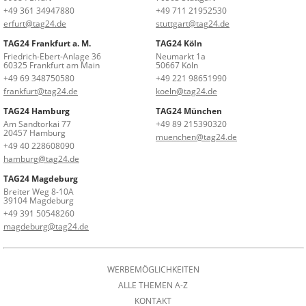
+49 361 34947880
+49 711 21952530
erfurt@tag24.de
stuttgart@tag24.de
TAG24 Frankfurt a. M.
TAG24 Köln
Friedrich-Ebert-Anlage 36
Neumarkt 1a
60325 Frankfurt am Main
50667 Köln
+49 69 348750580
+49 221 98651990
frankfurt@tag24.de
koeln@tag24.de
TAG24 Hamburg
TAG24 München
Am Sandtorkai 77
+49 89 215390320
20457 Hamburg
muenchen@tag24.de
+49 40 228608090
hamburg@tag24.de
TAG24 Magdeburg
Breiter Weg 8-10A
39104 Magdeburg
+49 391 50548260
magdeburg@tag24.de
WERBEMÖGLICHKEITEN
ALLE THEMEN A-Z
KONTAKT