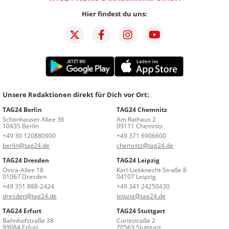
Hier findest du uns:
Unsere Redaktionen direkt für Dich vor Ort:
TAG24 Berlin
TAG24 Chemnitz
Schönhauser Allee 36
Am Rathaus 2
10435 Berlin
09111 Chemnitz
+49 30 120880900
+49 371 6906600
berlin@tag24.de
chemnitz@tag24.de
TAG24 Dresden
TAG24 Leipzig
Ostra-Allee 18
Karl-Liebknecht-Straße 8
01067 Dresden
04107 Leipzig
+49 351 888-2424
+49 341 24250430
dresden@tag24.de
leipzig@tag24.de
TAG24 Erfurt
TAG24 Stuttgart
Bahnhofstraße 38
Curiestraße 2
99084 Erfurt
70563 Stuttgart