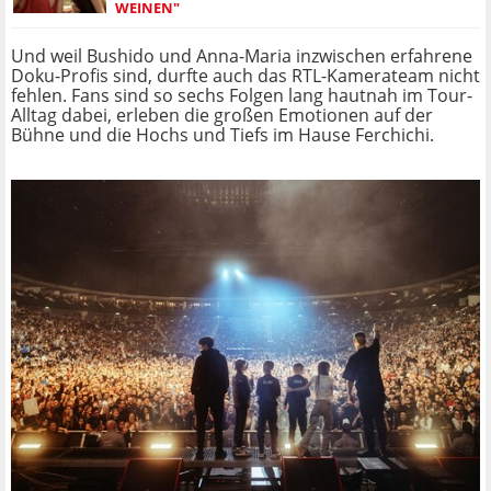
WEINEN"
Und weil Bushido und Anna-Maria inzwischen erfahrene
Doku-Profis sind, durfte auch das RTL-Kamerateam nicht
fehlen. Fans sind so sechs Folgen lang hautnah im Tour-
Alltag dabei, erleben die großen Emotionen auf der
Bühne und die Hochs und Tiefs im Hause Ferchichi.