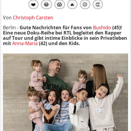
❤️
😂
😱
🔥
😥
👏
Von
Christoph Carsten
Berlin -
Gute Nachrichten für Fans von
Bushido
(45)!
Eine neue Doku-Reihe bei RTL begleitet den Rapper
auf Tour und gibt intime Einblicke in sein Privatleben
mit
Anna-Maria
(42) und den Kids.