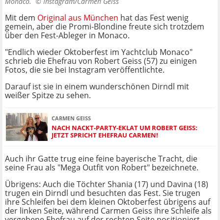
Monaco. ©
Instagram/Carmen Geiss
Mit dem
Original aus München
hat das Fest wenig
gemein, aber die Promi-Blondine freute sich trotzdem
über den Fest-Ableger in Monaco.
"Endlich wieder Oktoberfest im Yachtclub Monaco"
schrieb die Ehefrau von Robert Geiss (57) zu einigen
Fotos, die sie bei Instagram veröffentlichte.
Darauf ist sie in einem wunderschönen Dirndl mit
weißer Spitze zu sehen.
CARMEN GEISS
NACH NACKT-PARTY-EKLAT UM ROBERT GEISS:
JETZT SPRICHT EHEFRAU CARMEN!
Auch ihr Gatte trug eine feine bayerische Tracht, die
seine Frau als "Mega Outfit von Robert" bezeichnete.
Übrigens: Auch die Töchter Shania (17) und Davina (18)
trugen ein Dirndl und besuchten das Fest. Sie trugen
ihre Schleifen bei dem kleinen Oktoberfest übrigens auf
der linken Seite, während Carmen Geiss ihre Schleife als
vergebene Ehefrau auf der rechten Seite positioniert