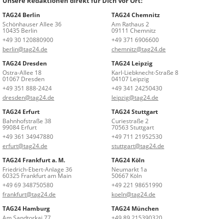
Unsere Redaktionen direkt für Dich vor Ort:
TAG24 Berlin
TAG24 Chemnitz
Schönhauser Allee 36
Am Rathaus 2
10435 Berlin
09111 Chemnitz
+49 30 120880900
+49 371 6906600
berlin@tag24.de
chemnitz@tag24.de
TAG24 Dresden
TAG24 Leipzig
Ostra-Allee 18
Karl-Liebknecht-Straße 8
01067 Dresden
04107 Leipzig
+49 351 888-2424
+49 341 24250430
dresden@tag24.de
leipzig@tag24.de
TAG24 Erfurt
TAG24 Stuttgart
Bahnhofstraße 38
Curiestraße 2
99084 Erfurt
70563 Stuttgart
+49 361 34947880
+49 711 21952530
erfurt@tag24.de
stuttgart@tag24.de
TAG24 Frankfurt a. M.
TAG24 Köln
Friedrich-Ebert-Anlage 36
Neumarkt 1a
60325 Frankfurt am Main
50667 Köln
+49 69 348750580
+49 221 98651990
frankfurt@tag24.de
koeln@tag24.de
TAG24 Hamburg
TAG24 München
Am Sandtorkai 77
+49 89 215390320