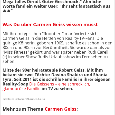
Mega tolles Dirndl. Guter Geschmack." Ähnliche
Worte fand ein weiter User: "Ihr seht fantastisch aus
🔥🔥"
Was Du über Carmen Geiss wissen musst
Mit ihrem typischen "Rooobert" manövrierte sich
Carmen Geiss in die Herzen von Reality-TV-Fans. Die
quirlige Kölnerin, geboren 1965, schaffte es schon in den
80ern und 90ern zur Berühmtheit. Sie wurde damals zur
"Miss Fitness" gekürt und war später neben Rudi Carell
(†) in seiner Show Rudis Urlaubsshow im Fernsehen zu
sehen.
Mitte der 90er heiratete sie Robert Geiss. Mit ihm
bekam sie zwei Töchter Davina Shakira und Shania
Tyra. Seit 2011 ist die schrille Familie in ihrer eigenen
Reality-Soap
Die Geissens – eine schrecklich,
glamouröse Familie
im TV zu sehen.
Titelfoto: Instagram/Carmen Geiss
Mehr zum Thema
Carmen Geiss
: