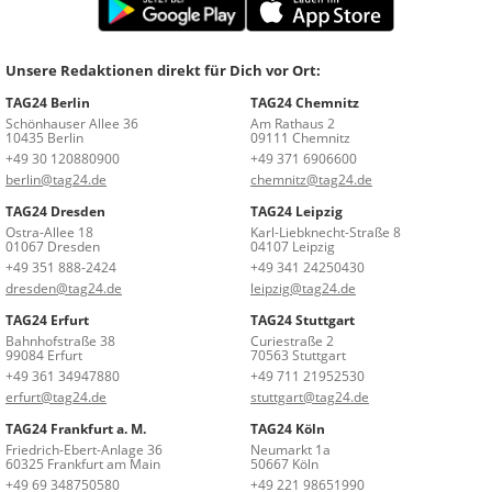
Unsere Redaktionen direkt für Dich vor Ort:
TAG24 Berlin
TAG24 Chemnitz
Schönhauser Allee 36
Am Rathaus 2
10435 Berlin
09111 Chemnitz
+49 30 120880900
+49 371 6906600
berlin@tag24.de
chemnitz@tag24.de
TAG24 Dresden
TAG24 Leipzig
Ostra-Allee 18
Karl-Liebknecht-Straße 8
01067 Dresden
04107 Leipzig
+49 351 888-2424
+49 341 24250430
dresden@tag24.de
leipzig@tag24.de
TAG24 Erfurt
TAG24 Stuttgart
Bahnhofstraße 38
Curiestraße 2
99084 Erfurt
70563 Stuttgart
+49 361 34947880
+49 711 21952530
erfurt@tag24.de
stuttgart@tag24.de
TAG24 Frankfurt a. M.
TAG24 Köln
Friedrich-Ebert-Anlage 36
Neumarkt 1a
60325 Frankfurt am Main
50667 Köln
+49 69 348750580
+49 221 98651990