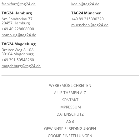
frankfurt@tag24.de
koeln@tag24.de
TAG24 Hamburg
TAG24 München
Am Sandtorkai 77
+49 89 215390320
20457 Hamburg
muenchen@tag24.de
+49 40 228608090
hamburg@tag24.de
TAG24 Magdeburg
Breiter Weg 8-10A
39104 Magdeburg
+49 391 50548260
magdeburg@tag24.de
WERBEMÖGLICHKEITEN
ALLE THEMEN A-Z
KONTAKT
IMPRESSUM
DATENSCHUTZ
AGB
GEWINNSPIELBEDINGUNGEN
COOKIE-EINSTELLUNGEN