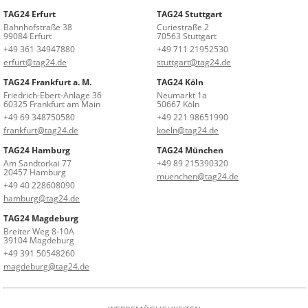
TAG24 Erfurt
TAG24 Stuttgart
Bahnhofstraße 38
Curiestraße 2
99084 Erfurt
70563 Stuttgart
+49 361 34947880
+49 711 21952530
erfurt@tag24.de
stuttgart@tag24.de
TAG24 Frankfurt a. M.
TAG24 Köln
Friedrich-Ebert-Anlage 36
Neumarkt 1a
60325 Frankfurt am Main
50667 Köln
+49 69 348750580
+49 221 98651990
frankfurt@tag24.de
koeln@tag24.de
TAG24 Hamburg
TAG24 München
Am Sandtorkai 77
+49 89 215390320
20457 Hamburg
muenchen@tag24.de
+49 40 228608090
hamburg@tag24.de
TAG24 Magdeburg
Breiter Weg 8-10A
39104 Magdeburg
+49 391 50548260
magdeburg@tag24.de