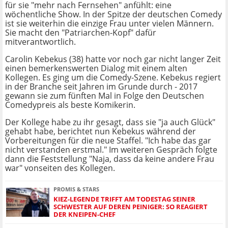
für sie "mehr nach Fernsehen" anfühlt: eine
wöchentliche Show. In der Spitze der deutschen Comedy
ist sie weiterhin die einzige Frau unter vielen Männern.
Sie macht den "Patriarchen-Kopf" dafür
mitverantwortlich.
Carolin Kebekus (38) hatte vor noch gar nicht langer Zeit
einen bemerkenswerten Dialog mit einem alten
Kollegen. Es ging um die Comedy-Szene. Kebekus regiert
in der Branche seit Jahren im Grunde durch - 2017
gewann sie zum fünften Mal in Folge den Deutschen
Comedypreis als beste Komikerin.
Der Kollege habe zu ihr gesagt, dass sie "ja auch Glück"
gehabt habe, berichtet nun Kebekus während der
Vorbereitungen für die neue Staffel. "Ich habe das gar
nicht verstanden erstmal." Im weiteren Gespräch folgte
dann die Feststellung "Naja, dass da keine andere Frau
war" vonseiten des Kollegen.
PROMIS & STARS
KIEZ-LEGENDE TRIFFT AM TODESTAG SEINER
SCHWESTER AUF DEREN PEINIGER: SO REAGIERT
DER KNEIPEN-CHEF