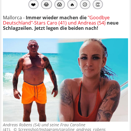
❤️
😂
😱
🔥
😥
👏
Mallorca -
Immer wieder machen die
"Goodbye
Deutschland"-Stars Caro (41) und Andreas (54)
neue
Schlagzeilen. Jetzt legen die beiden nach!
Andreas Robens (54) und seine Frau Caroline
(41). ©
Screenshot/Instagram/caroline_andreas_robens