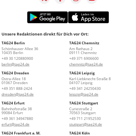
Unsere Redaktionen direkt für Dich vor Ort:
TAG24 Berlin
TAG24 Chemnitz
Schönhauser Allee 36
Am Rathaus 2
10435 Berlin
09111 Chemnitz
+49 30 120880900
+49 371 6906600
berlin@tag24.de
chemnitz@tag24.de
TAG24 Dresden
TAG24 Leipzig
Ostra-Allee 18
Karl-Liebknecht-Straße 8
01067 Dresden
04107 Leipzig
+49 351 888-2424
+49 341 24250430
dresden@tag24.de
leipzig@tag24.de
TAG24 Erfurt
TAG24 Stuttgart
Bahnhofstraße 38
Curiestraße 2
99084 Erfurt
70563 Stuttgart
+49 361 34947880
+49 711 21952530
erfurt@tag24.de
stuttgart@tag24.de
TAG24 Frankfurt a. M.
TAG24 Köln