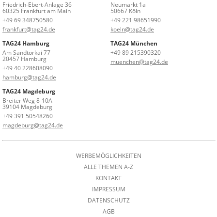
Friedrich-Ebert-Anlage 36
Neumarkt 1a
60325 Frankfurt am Main
50667 Köln
+49 69 348750580
+49 221 98651990
frankfurt@tag24.de
koeln@tag24.de
TAG24 Hamburg
TAG24 München
Am Sandtorkai 77
+49 89 215390320
20457 Hamburg
muenchen@tag24.de
+49 40 228608090
hamburg@tag24.de
TAG24 Magdeburg
Breiter Weg 8-10A
39104 Magdeburg
+49 391 50548260
magdeburg@tag24.de
WERBEMÖGLICHKEITEN
ALLE THEMEN A-Z
KONTAKT
IMPRESSUM
DATENSCHUTZ
AGB