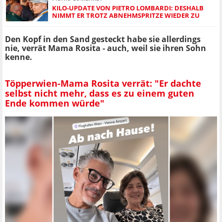
KILO-UPDATE VON PIETRO LOMBARDI: DESHALB
NIMMT ER TROTZ ABNEHMSPRITZE WIEDER ZU
Den Kopf in den Sand gesteckt habe sie allerdings
nie, verrät Mama Rosita - auch, weil sie ihren Sohn
kenne.
Töpperwien-Mama Rosita verrät: "Er dachte
selbst nicht mehr, dass es zu einem guten
Ende kommen würde"