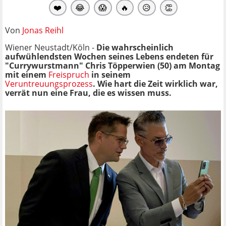
❤️
😂
😱
🔥
😥
👏
Von
Jonas Reihl
Wiener Neustadt/Köln -
Die wahrscheinlich
aufwühlendsten Wochen seines Lebens endeten für
"Currywurstmann" Chris Töpperwien (50) am Montag
mit einem
Freispruch
in seinem
Veruntreuungsprozess
. Wie hart die Zeit wirklich war,
verrät nun eine Frau, die es wissen muss.