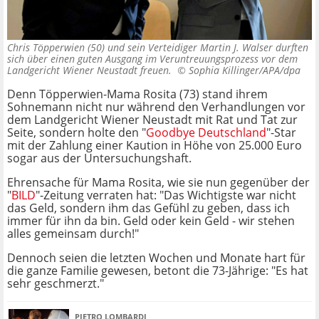
Chris Töpperwien (50) und sein Verteidiger Martin J. Walser durften
sich über einen guten Ausgang im Veruntreuungsprozess vor dem
Landgericht Wiener Neustadt freuen. ©
Sophia Killinger/APA/dpa
Denn Töpperwien-Mama Rosita (73) stand ihrem
Sohnemann nicht nur während den Verhandlungen vor
dem Landgericht Wiener Neustadt mit Rat und Tat zur
Seite, sondern holte den "
Goodbye Deutschland
"-Star
mit der Zahlung einer Kaution in Höhe von 25.000 Euro
sogar aus der Untersuchungshaft.
Ehrensache für Mama Rosita, wie sie nun gegenüber der
"
BILD
"-Zeitung verraten hat: "Das Wichtigste war nicht
das Geld, sondern ihm das Gefühl zu geben, dass ich
immer für ihn da bin. Geld oder kein Geld - wir stehen
alles gemeinsam durch!"
Dennoch seien die letzten Wochen und Monate hart für
die ganze Familie gewesen, betont die 73-Jährige: "Es hat
sehr geschmerzt."
PIETRO LOMBARDI