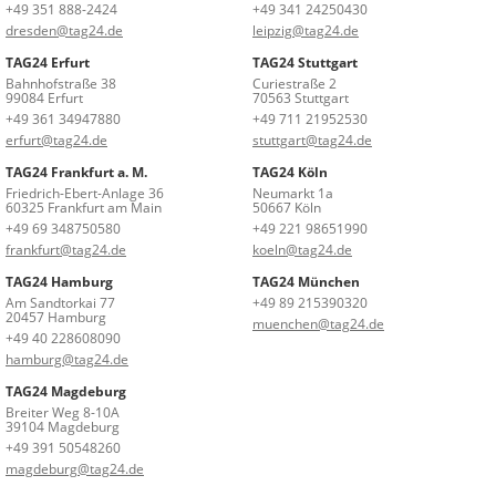
+49 351 888-2424
+49 341 24250430
dresden@tag24.de
leipzig@tag24.de
TAG24 Erfurt
TAG24 Stuttgart
Bahnhofstraße 38
Curiestraße 2
99084 Erfurt
70563 Stuttgart
+49 361 34947880
+49 711 21952530
erfurt@tag24.de
stuttgart@tag24.de
TAG24 Frankfurt a. M.
TAG24 Köln
Friedrich-Ebert-Anlage 36
Neumarkt 1a
60325 Frankfurt am Main
50667 Köln
+49 69 348750580
+49 221 98651990
frankfurt@tag24.de
koeln@tag24.de
TAG24 Hamburg
TAG24 München
Am Sandtorkai 77
+49 89 215390320
20457 Hamburg
muenchen@tag24.de
+49 40 228608090
hamburg@tag24.de
TAG24 Magdeburg
Breiter Weg 8-10A
39104 Magdeburg
+49 391 50548260
magdeburg@tag24.de