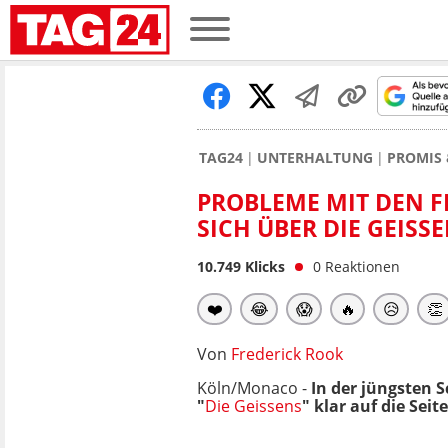
TAG24
UNTERHALTUNG
PROMIS 
PROBLEME MIT DEN 
SICH ÜBER DIE GEISS
10.749
Klicks
0
Reaktionen
❤️
😂
😱
🔥
😥
👏
Von
Frederick Rook
Köln/Monaco -
In der jüngsten
"
Die Geissens
" klar auf die Sei