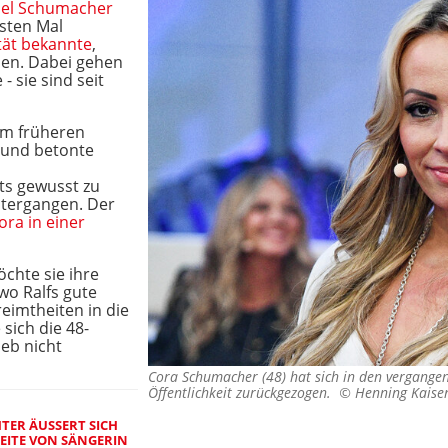
el Schumacher
sten Mal
tät bekannte
,
men. Dabei gehen
- sie sind seit
em früheren
 und betonte
hts gewusst zu
intergangen. Der
ora in einer
öchte sie ihre
wo Ralfs gute
eimtheiten in die
 sich die 48-
ieb nicht
Cora Schumacher (48) hat sich in den vergang
Öffentlichkeit zurückgezogen. ©
Henning Kaise
TER ÄUSSERT SICH Z
EITE VON SÄNGERIN M