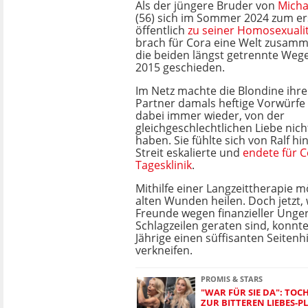
Als der jüngere Bruder von
Micha
(56) sich im Sommer 2024 zum er
öffentlich
zu seiner Homosexuali
brach für Cora eine Welt zusam
die beiden längst getrennte Wege 
2015 geschieden.
Im Netz machte die Blondine ihr
Partner damals heftige Vorwürfe
dabei immer wieder, von der
gleichgeschlechtlichen Liebe nic
haben. Sie fühlte sich von Ralf h
Streit eskalierte und
endete für C
Tagesklinik
.
Mithilfe einer Langzeittherapie m
alten Wunden heilen. Doch jetzt, 
Freunde wegen finanzieller Unger
Schlagzeilen geraten sind, konnte
Jährige einen süffisanten Seitenh
verkneifen.
PROMIS & STARS
"WAR FÜR SIE DA": TOCH
UR BITTEREN LIEBES-PL