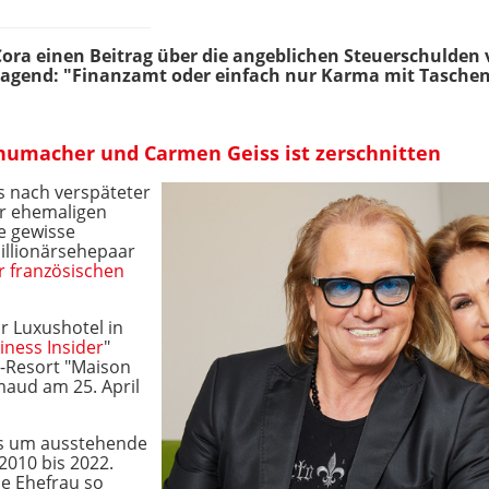
e Cora einen Beitrag über die angeblichen Steuerschulden
elsagend: "Finanzamt oder einfach nur Karma mit Tasche
humacher und Carmen Geiss ist zerschnitten
s nach verspäteter
der ehemaligen
e gewisse
illionärsehepaar
er französischen
r Luxushotel in
iness Insider
"
e-Resort "Maison
maud am 25. April
es um ausstehende
2010 bis 2022.
ne Ehefrau so