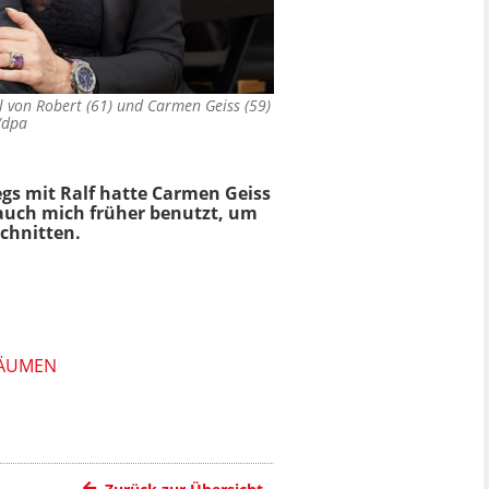
l von Robert (61) und Carmen Geiss (59)
/dpa
egs mit Ralf hatte Carmen Geiss
t auch mich früher benutzt, um
schnitten.
HÄUMEN