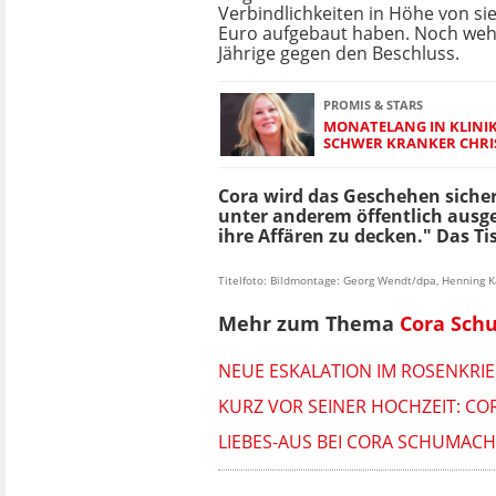
Verbindlichkeiten in Höhe von si
Euro aufgebaut haben. Noch wehr
Jährige gegen den Beschluss.
PROMIS & STARS
MONATELANG IN KLINIK
SCHWER KRANKER CHRI
Cora wird das Geschehen sicher
unter anderem öffentlich ausge
ihre Affären zu decken." Das T
Titelfoto: Bildmontage: Georg Wendt/dpa, Henning K
Mehr zum Thema
Cora Sch
NEUE ESKALATION IM ROSENKRI
KURZ VOR SEINER HOCHZEIT: CO
LIEBES-AUS BEI CORA SCHUMACHE