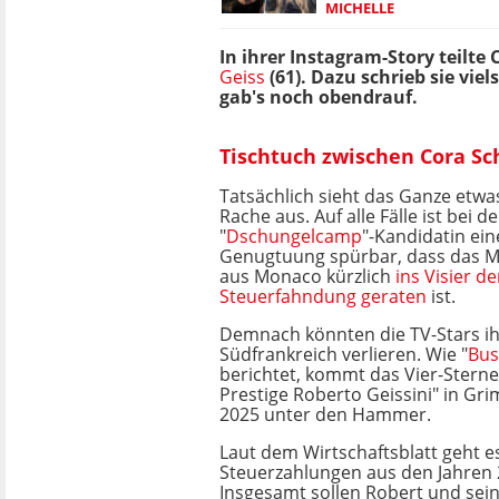
ICHELLE
In ihrer Instagram-Story teilt
Geiss
(61). Dazu schrieb sie vi
gab's noch obendrauf.
Tischtuch zwischen Cora Sc
Tatsächlich sieht das Ganze etwa
Rache aus. Auf alle Fälle ist bei 
"
Dschungelcamp
"-Kandidatin ein
Genugtuung spürbar, dass das M
aus Monaco kürzlich
ins Visier d
Steuerfahndung geraten
ist.
Demnach könnten die TV-Stars ih
Südfrankreich verlieren. Wie "
Bus
berichtet, kommt das Vier-Stern
Prestige Roberto Geissini" in Gri
2025 unter den Hammer.
Laut dem Wirtschaftsblatt geht 
Steuerzahlungen aus den Jahren 
Insgesamt sollen Robert und sei