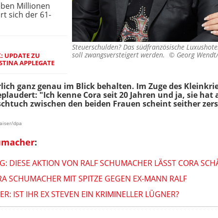
eben Millionen
t sich der 61-
Steuerschulden? Das südfranzösische Luxushote
soll zwangsversteigert werden. ©
Georg Wendt
: UPDATE ZU
STINA APPLEGATE
lich ganz genau im Blick behalten. Im Zuge des Kleinkri
plaudert: "Ich kenne Cora seit 20 Jahren und ja, sie ha
ischtuch zwischen den beiden Frauen scheint seither zer
aiser/dpa
umacher
:
EG: DIESE AKTION VON RALF SCHUMACHER LÄSST CORA SC
RA SCHUMACHER MIT SPITZE GEGEN EX-MANN RALF
R: IST IHR EX STEVEN EIN KRIMINELLER LÜGNER?