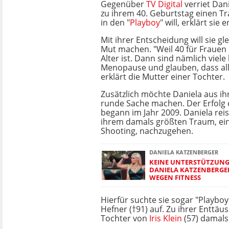
Gegenüber
TV Digital
verriet Dani
zu ihrem 40. Geburtstag einen T
in den "
Playboy
" will, erklärt sie
Mit ihrer Entscheidung will sie gl
Mut machen. "Weil 40 für Frauen
Alter ist. Dann sind nämlich viele
Menopause und glauben, dass all
erklärt die Mutter einer Tochter.
Zusätzlich möchte Daniela aus ihr
runde Sache machen. Der Erfolg 
begann im Jahr 2009. Daniela reis
ihrem damals größten Traum, ei
Shooting, nachzugehen.
DANIELA KATZENBERGER
KEINE UNTERSTÜTZUNG
DANIELA KATZENBERGER
WEGEN FITNESS
Hierfür suchte sie sogar "Playbo
Hefner (†91) auf. Zu ihrer Enttä
Tochter von
Iris Klein
(57) damals