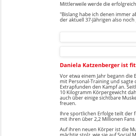
Mittlerweile werde die erfolgrei
"Bislang habe ich denen immer ab
der aktuell 37-Jährigen also noch
Daniela Katzenberger ist fi
Vor etwa einem Jahr begann die 
mit Personal-Training und sagte
Extrapfunden den Kampf an. Seith
10 Kilogramm Körpergewicht dah
auch über einige sichtbare Muske
freuen.
Ihre sportlichen Erfolge teilt der f
mit ihren über 2,2 Millionen Fans
Auf ihren neuen Körper ist die M
mächtig stolz, wie sie auf Social M