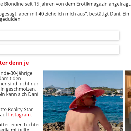
che Blondine seit 15 Jahren von dem Erotikmagazin angefragt
gesagt, aber mit 40 ziehe ich mich aus", bestätigt Dani. Ei
 gedulden.
tter denn je
Ende-30-Jährige
 damit den
er sind nicht nur
in geschmolzen,
ln kann sich Dani
itte Reality-Star
 auf
Instagram
.
utter einer Tochter
edia mitteilte.