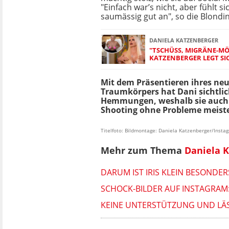
"Einfach war’s nicht, aber fühlt si
saumässig gut an", so die Blondin
DANIELA KATZENBERGER
"TSCHÜSS, MIGRÄNE-MÖ
KATZENBERGER LEGT SI
Mit dem Präsentieren ihres ne
Traumkörpers hat Dani sichtlic
Hemmungen, weshalb sie auch 
Shooting ohne Probleme meiste
Titelfoto: Bildmontage: Daniela Katzenberger/Insta
Mehr zum Thema
Daniela 
DARUM IST IRIS KLEIN BESONDE
SCHOCK-BILDER AUF INSTAGRAM:
KEINE UNTERSTÜTZUNG UND LÄS