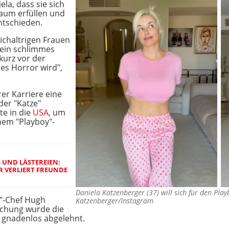
ela, dass sie sich
raum erfüllen und
 entschieden.
eichaltrigen Frauen
 ein schlimmes
 kurz vor der
es Horror wird",
er Karriere eine
der "Katze"
te in die
USA
, um
nem "Playboy"-
 UND LÄSTEREIEN:
 VERLIERT FREUNDE
Daniela Katzenberger (37) will sich für den Pl
y"-Chef Hugh
Katzenberger/Instagram
uschung wurde die
 gnadenlos abgelehnt.