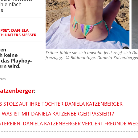
ch einfach
e.
PSE": DANIELA
CH UNTERS MESSER
uen
Früher fühlte sie sich unwohl. Jetzt zeigt sich D
h keine
freizügig. ©
Bildmontage: Daniela Katzenberge
das Playboy-
rn wird.
gram
Katzenberger
:
RS STOLZ AUF IHRE TOCHTER DANIELA KATZENBERGER
 WAS IST MIT DANIELA KATZENBERGER PASSIERT?
TEREIEN: DANIELA KATZENBERGER VERLIERT FREUNDE WEG