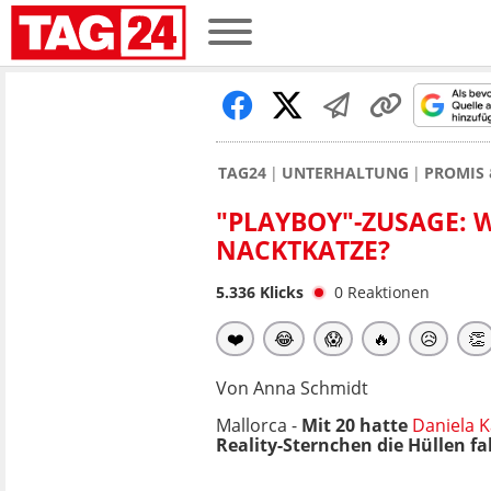
TAG24
UNTERHALTUNG
PROMIS 
"PLAYBOY"-ZUSAGE: 
NACKTKATZE?
5.336
Klicks
0
Reaktionen
❤️
😂
😱
🔥
😥
👏
Von Anna Schmidt
Mallorca -
Mit 20 hatte
Daniela 
Reality-Sternchen die Hüllen fa