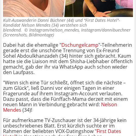
Kult-Auswanderin Danni Büchner (44) und "First Dates Hotel"-
Kandidat Nelson Mendes (34) verstehen sich
blendend. ©
Instagram/nelson_mendes, Instagram/dannibuechner
(Screenshots, Bildmontage)
Dabei hat die ehemalige "
Dschungelcamp
"-Teilnehmerin
gerade erst die unschöne Trennung von Ex-Freund
Sohel Abdoulkhanzadeh (34) hinter sich gebracht. Kaum
hatte sie die Liaison mit dem Shisha-Liebhaber öffentlich
gemacht, gab der ihr via WhatsApp auch schon wieder
den Laufpass.
"Wenn sich eine Tür schließt, öffnet sich die nächste –
zum Glück", ließ Danni vor einigen Tagen in einer
Fragerunde auf ihrem Instagram-Account verlauten.
Dazu passt, dass die Fünffach-Mama derzeit mit einem
neuen Mann in Verbindung gebracht wird:
Nelson
Mendes
(34)!
Für aufmerksame TV-Zuschauer ist der 34-Jährige kein
unbeschriebenes Blatt. Erst kürzlich suchte er im
Rahmen der beliebten VOX-Datingshow "
First Dates