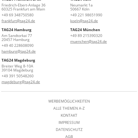
Friedrich-Ebert-Anlage 36
Neumarkt 1a
60325 Frankfurt am Main
50667 Köln
+49 69 348750580
+49 221 98651990
frankfurt@tag24.de
koeln@tag24.de
TAG24 Hamburg
TAG24 München
Am Sandtorkai 77
+49 89 215390320
20457 Hamburg
muenchen@tag24.de
+49 40 228608090
hamburg@tag24.de
TAG24 Magdeburg
Breiter Weg 8-10A
39104 Magdeburg
+49 391 50548260
magdeburg@tag24.de
WERBEMÖGLICHKEITEN
ALLE THEMEN A-Z
KONTAKT
IMPRESSUM
DATENSCHUTZ
AGB