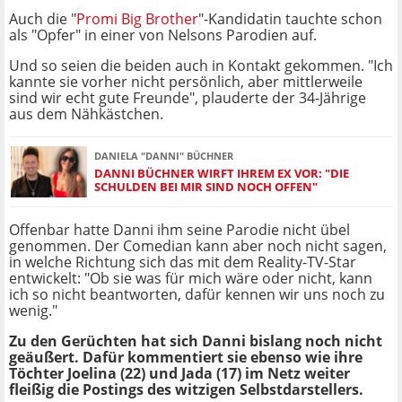
Auch die "
Promi Big Brother
"-Kandidatin tauchte schon
als "Opfer" in einer von Nelsons Parodien auf.
Und so seien die beiden auch in Kontakt gekommen. "Ich
kannte sie vorher nicht persönlich, aber mittlerweile
sind wir echt gute Freunde", plauderte der 34-Jährige
aus dem Nähkästchen.
DANIELA "DANNI" BÜCHNER
DANNI BÜCHNER WIRFT IHREM EX VOR: "DIE
SCHULDEN BEI MIR SIND NOCH OFFEN"
Offenbar hatte Danni ihm seine Parodie nicht übel
genommen. Der Comedian kann aber noch nicht sagen,
in welche Richtung sich das mit dem Reality-TV-Star
entwickelt: "Ob sie was für mich wäre oder nicht, kann
ich so nicht beantworten, dafür kennen wir uns noch zu
wenig."
Zu den Gerüchten hat sich Danni bislang noch nicht
geäußert. Dafür kommentiert sie ebenso wie ihre
Töchter Joelina (22) und Jada (17) im Netz weiter
fleißig die Postings des witzigen Selbstdarstellers.