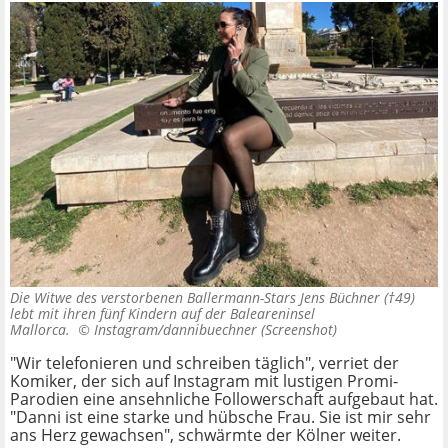
Die Witwe des verstorbenen Ballermann-Stars Jens Büchner (†49)
lebt mit ihren fünf Kindern auf der Baleareninsel
Mallorca. ©
Instagram/dannibuechner (Screenshot)
"Wir telefonieren und schreiben täglich", verriet der
Komiker, der sich auf Instagram mit lustigen Promi-
Parodien eine ansehnliche Followerschaft aufgebaut hat.
"Danni ist eine starke und hübsche Frau. Sie ist mir sehr
ans Herz gewachsen", schwärmte der Kölner weiter.