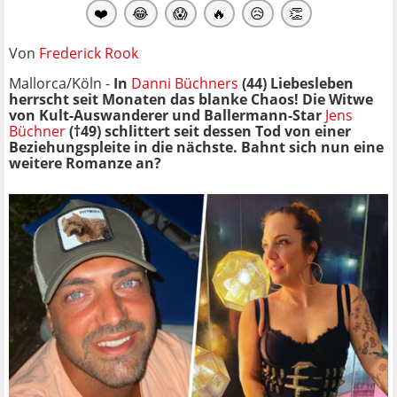
❤️
😂
😱
🔥
😥
👏
Von
Frederick Rook
Mallorca/Köln -
In
Danni Büchners
(44) Liebesleben
herrscht seit Monaten das blanke Chaos! Die Witwe
von Kult-Auswanderer und Ballermann-Star
Jens
Büchner
(†49) schlittert seit dessen Tod von einer
Beziehungspleite in die nächste. Bahnt sich nun eine
weitere Romanze an?