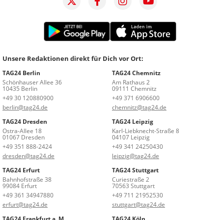
Unsere Redaktionen direkt für Dich vor Ort:
TAG24 Berlin
TAG24 Chemnitz
Schönhauser Allee 36
Am Rathaus 2
10435 Berlin
09111 Chemnitz
+49 30 120880900
+49 371 6906600
berlin@tag24.de
chemnitz@tag24.de
TAG24 Dresden
TAG24 Leipzig
Ostra-Allee 18
Karl-Liebknecht-Straße 8
01067 Dresden
04107 Leipzig
+49 351 888-2424
+49 341 24250430
dresden@tag24.de
leipzig@tag24.de
TAG24 Erfurt
TAG24 Stuttgart
Bahnhofstraße 38
Curiestraße 2
99084 Erfurt
70563 Stuttgart
+49 361 34947880
+49 711 21952530
erfurt@tag24.de
stuttgart@tag24.de
TAG24 Frankfurt a. M.
TAG24 Köln