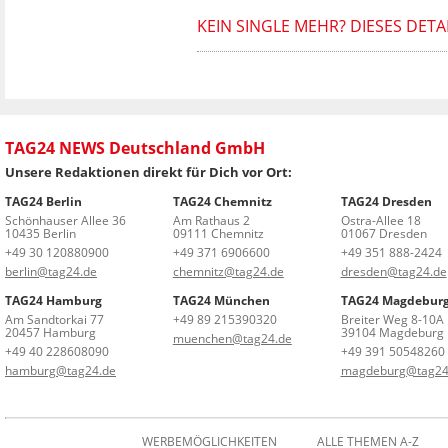
KEIN SINGLE MEHR? DIESES DETA
TAG24 NEWS Deutschland GmbH
Unsere Redaktionen direkt für Dich vor Ort:
TAG24 Berlin
TAG24 Chemnitz
TAG24 Dresden
Schönhauser Allee 36
Am Rathaus 2
Ostra-Allee 18
10435 Berlin
09111 Chemnitz
01067 Dresden
+49 30 120880900
+49 371 6906600
+49 351 888-2424
berlin@tag24.de
chemnitz@tag24.de
dresden@tag24.de
TAG24 Hamburg
TAG24 München
TAG24 Magdebur
Am Sandtorkai 77
+49 89 215390320
Breiter Weg 8-10A
20457 Hamburg
39104 Magdeburg
muenchen@tag24.de
+49 40 228608090
+49 391 50548260
hamburg@tag24.de
magdeburg@tag24
WERBEMÖGLICHKEITEN
ALLE THEMEN A-Z