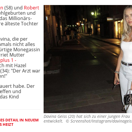
en
(58) und
Robert
ehlgeburten und
das Millionärs-
e älteste Tochter
ina, die per
amals nicht alles
bürtige Monegassin
riet Mutter
plus 1 -
h mit Hazel
(34): "Der Arzt war
n!"
dauert habe. Der
reffen und
das Kind
Davina Geiss (20) hat sich zu einer jungen Frau
SES DETAIL IN NEUEM
entwickelt. ©
Screenshot/Instagram/davinageis
S HEIZT