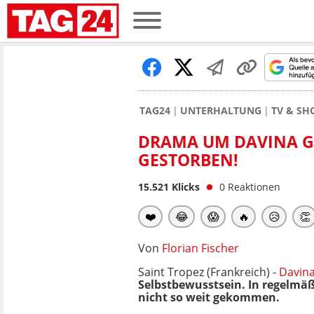
TAG24
UNTERHALTUNG
TV & S
DRAMA UM DAVINA G
GESTORBEN!
15.521
Klicks
0
Reaktionen
❤️
😂
😱
🔥
😥
👏
Von
Florian Fischer
Saint Tropez (Frankreich) -
Davina
Selbstbewusstsein. In regelmäß
nicht so weit gekommen.