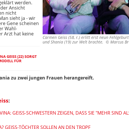
eklärt werden.
 der Ansicht
en nicht
an sieht ja - wir
ere Gene scheinen
der Wahl-
r Arzt hat keine
Carmen Geiss (58, r.) erlitt erst neun Fehlgeburt
und Shania (19) zur Welt brachte. ©
Marcus Br
NA GEISS (22) SORGT
MODELL FÜR
ania zu zwei jungen Frauen herangereift.
iss
:
INA: GEISS-SCHWESTERN ZEIGEN, DASS SIE "MEHR SIND A
? GEISS-TÖCHTER SOLLEN AN DEN TROPF