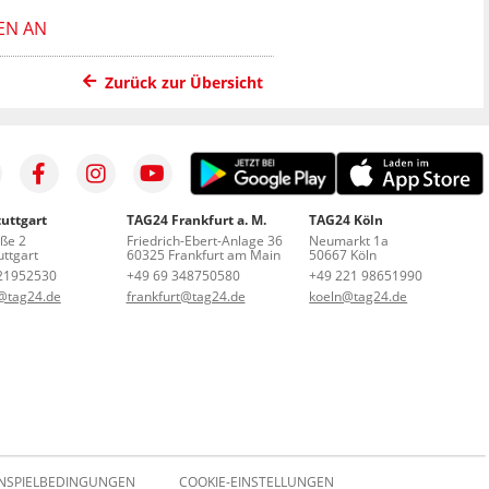
EN AN
Zurück zur Übersicht
uttgart
TAG24 Frankfurt a. M.
TAG24 Köln
aße 2
Friedrich-Ebert-Anlage 36
Neumarkt 1a
ttgart
60325 Frankfurt am Main
50667 Köln
21952530
+49 69 348750580
+49 221 98651990
t@tag24.de
frankfurt@tag24.de
koeln@tag24.de
NSPIELBEDINGUNGEN
COOKIE-EINSTELLUNGEN