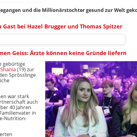
 gegangen und die Millionärstochter gesund zur Welt g
 Gast bei Hazel Brugger und Thomas Spitzer
en Geiss: Ärzte können keine Gründe liefern
e gebürtige
r
Shania
(19) zur
den Sprösslinge
eiche
en war stark
rtnerschaft auch
über 40 Jahren
Familienvater in
e-Nutrition-
terten