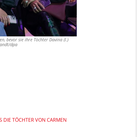
en, bevor sie ihre Töchter Davina (l.)
andt/dpa
LS DIE TÖCHTER VON CARMEN