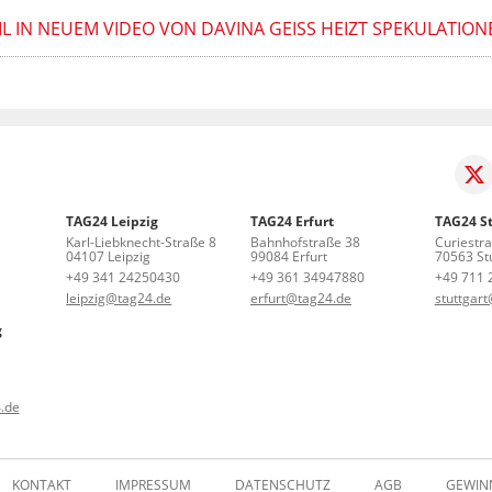
IL IN NEUEM VIDEO VON DAVINA GEISS HEIZT SPEKULATION
TAG24 Leipzig
TAG24 Erfurt
TAG24 St
Karl-Liebknecht-Straße 8
Bahnhofstraße 38
Curiestr
04107 Leipzig
99084 Erfurt
70563 Stu
+49 341 24250430
+49 361 34947880
+49 711 
leipzig@tag24.de
erfurt@tag24.de
stuttgar
g
.de
KONTAKT
IMPRESSUM
DATENSCHUTZ
AGB
GEWIN