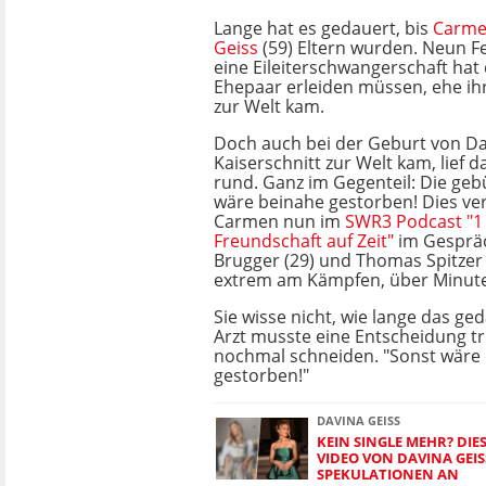
Lange hat es gedauert, bis
Carm
Geiss
(59) Eltern wurden. Neun F
eine Eileiterschwangerschaft hat 
Ehepaar erleiden müssen, ehe ihr
zur Welt kam.
Doch auch bei der Geburt von Dav
Kaiserschnitt zur Welt kam, lief d
rund. Ganz im Gegenteil: Die ge
wäre beinahe gestorben! Dies ver
Carmen nun im
SWR3 Podcast "1 
Freundschaft auf Zeit"
im Gespräc
Brugger (29) und Thomas Spitzer 
extrem am Kämpfen, über Minute
Sie wisse nicht, wie lange das ge
Arzt musste eine Entscheidung t
nochmal schneiden. "Sonst wäre 
gestorben!"
DAVINA GEISS
KEIN SINGLE MEHR? DIE
VIDEO VON DAVINA GEIS
SPEKULATIONEN AN