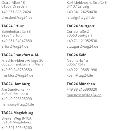
Ostra-Allee 18
Karl-Liebknecht-Straße 8
01067 Dresden
04107 Leipzig
+49 351 888-2424
+49 341 24250430
dresden@tag24.de
leipzig@tag24.de
TAG24 Erfurt
TAG24 Stuttgart
Bahnhofstraße 38
Curiestraße 2
99084 Erfurt
70563 Stuttgart
+49 361 34947880
+49 711 21952530
erfurt@tag24.de
stuttgart@tag24.de
TAG24 Frankfurt a. M.
TAG24 Köln
Friedrich-Ebert-Anlage 36
Neumarkt 1a
60325 Frankfurt am Main
50667 Köln
+49 69 348750580
+49 221 98651990
frankfurt@tag24.de
koeln@tag24.de
TAG24 Hamburg
TAG24 München
Am Sandtorkai 77
+49 89 215390320
20457 Hamburg
muenchen@tag24.de
+49 40 228608090
hamburg@tag24.de
TAG24 Magdeburg
Breiter Weg 8-10A
39104 Magdeburg
+49 391 50548260