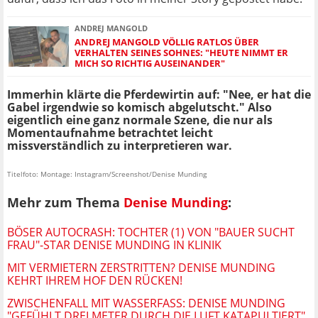
ANDREJ MANGOLD
ANDREJ MANGOLD VÖLLIG RATLOS ÜBER
VERHALTEN SEINES SOHNES: "HEUTE NIMMT ER
MICH SO RICHTIG AUSEINANDER"
Immerhin klärte die Pferdewirtin auf: "Nee, er hat die
Gabel irgendwie so komisch abgelutscht." Also
eigentlich eine ganz normale Szene, die nur als
Momentaufnahme betrachtet leicht
missverständlich zu interpretieren war.
Titelfoto: Montage: Instagram/Screenshot/Denise Munding
Mehr zum Thema
Denise Munding
:
BÖSER AUTOCRASH: TOCHTER (1) VON "BAUER SUCHT
FRAU"-STAR DENISE MUNDING IN KLINIK
MIT VERMIETERN ZERSTRITTEN? DENISE MUNDING
KEHRT IHREM HOF DEN RÜCKEN!
ZWISCHENFALL MIT WASSERFASS: DENISE MUNDING
"GEFÜHLT DREI METER DURCH DIE LUFT KATAPULTIERT"