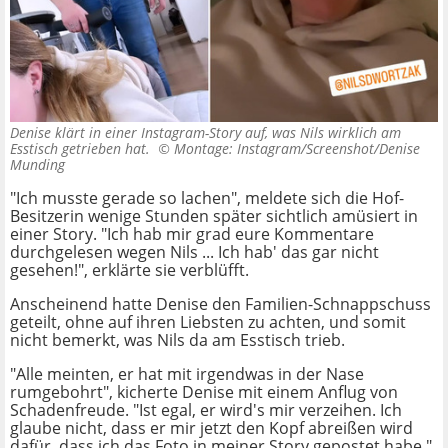
Denise klärt in einer Instagram-Story auf, was Nils wirklich am
Esstisch getrieben hat. ©
Montage: Instagram/Screenshot/Denise
Munding
"Ich musste gerade so lachen", meldete sich die Hof-
Besitzerin wenige Stunden später sichtlich amüsiert in
einer Story. "Ich hab mir grad eure Kommentare
durchgelesen wegen Nils ... Ich hab' das gar nicht
gesehen!", erklärte sie verblüfft.
Anscheinend hatte Denise den Familien-Schnappschuss
geteilt, ohne auf ihren Liebsten zu achten, und somit
nicht bemerkt, was Nils da am Esstisch trieb.
"Alle meinten, er hat mit irgendwas in der Nase
rumgebohrt", kicherte Denise mit einem Anflug von
Schadenfreude. "Ist egal, er wird's mir verzeihen. Ich
glaube nicht, dass er mir jetzt den Kopf abreißen wird
dafür, dass ich das Foto in meiner Story gepostet habe."