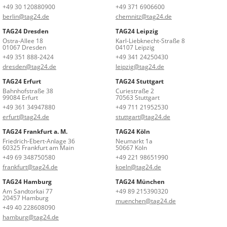
+49 30 120880900
+49 371 6906600
berlin@tag24.de
chemnitz@tag24.de
TAG24 Dresden
TAG24 Leipzig
Ostra-Allee 18
Karl-Liebknecht-Straße 8
01067 Dresden
04107 Leipzig
+49 351 888-2424
+49 341 24250430
dresden@tag24.de
leipzig@tag24.de
TAG24 Erfurt
TAG24 Stuttgart
Bahnhofstraße 38
Curiestraße 2
99084 Erfurt
70563 Stuttgart
+49 361 34947880
+49 711 21952530
erfurt@tag24.de
stuttgart@tag24.de
TAG24 Frankfurt a. M.
TAG24 Köln
Friedrich-Ebert-Anlage 36
Neumarkt 1a
60325 Frankfurt am Main
50667 Köln
+49 69 348750580
+49 221 98651990
frankfurt@tag24.de
koeln@tag24.de
TAG24 Hamburg
TAG24 München
Am Sandtorkai 77
+49 89 215390320
20457 Hamburg
muenchen@tag24.de
+49 40 228608090
hamburg@tag24.de