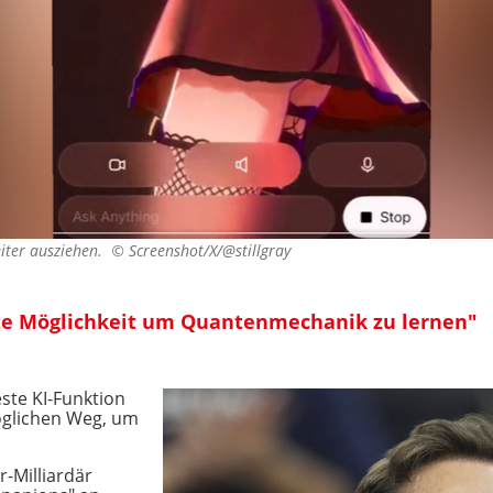
eiter ausziehen. ©
Screenshot/X/@stillgray
ste Möglichkeit um Quantenmechanik zu lernen"
ste KI-Funktion
öglichen Weg, um
-Milliardär