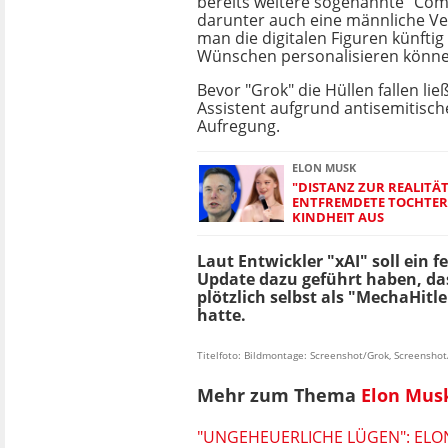
bereits weitere sogenannte "Com
darunter auch eine männliche Ve
man die digitalen Figuren künfti
Wünschen personalisieren könne
Bevor "Grok" die Hüllen fallen ließ
Assistent aufgrund antisemitisch
Aufregung.
ELON MUSK
"DISTANZ ZUR REALITÄ
ENTFREMDETE TOCHTER 
KINDHEIT AUS
Laut Entwickler "xAI" soll ein f
Update dazu geführt haben, da
plötzlich selbst als "MechaHitl
hatte.
Titelfoto: Bildmontage: Screenshot/Grok, Screenshot
Mehr zum Thema
Elon Mus
"UNGEHEUERLICHE LÜGEN": ELO