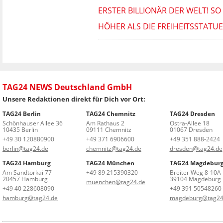
ERSTER BILLIONÄR DER WELT! S
HÖHER ALS DIE FREIHEITSSTATU
TAG24 NEWS Deutschland GmbH
Unsere Redaktionen direkt für Dich vor Ort:
TAG24 Berlin
TAG24 Chemnitz
TAG24 Dresden
Schönhauser Allee 36
Am Rathaus 2
Ostra-Allee 18
10435 Berlin
09111 Chemnitz
01067 Dresden
+49 30 120880900
+49 371 6906600
+49 351 888-2424
berlin@tag24.de
chemnitz@tag24.de
dresden@tag24.de
TAG24 Hamburg
TAG24 München
TAG24 Magdebur
Am Sandtorkai 77
+49 89 215390320
Breiter Weg 8-10A
20457 Hamburg
39104 Magdeburg
muenchen@tag24.de
+49 40 228608090
+49 391 50548260
hamburg@tag24.de
magdeburg@tag24