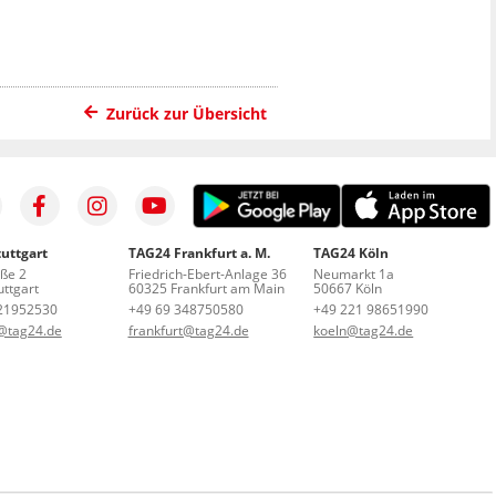
Zurück zur Übersicht
uttgart
TAG24 Frankfurt a. M.
TAG24 Köln
aße 2
Friedrich-Ebert-Anlage 36
Neumarkt 1a
ttgart
60325 Frankfurt am Main
50667 Köln
21952530
+49 69 348750580
+49 221 98651990
t@tag24.de
frankfurt@tag24.de
koeln@tag24.de