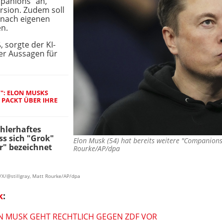
panions" an,
rsion. Zudem soll
g nach eigenen
n.
, sorgte der KI-
er Aussagen für
T": ELON MUSKS
PACKT ÜBER IHRE
ehlerhaftes
ss sich "Grok"
Elon Musk (54) hat bereits weitere "Companions
er" bezeichnet
Rourke/AP/dpa
/X/@stillgray, Matt Rourke/AP/dpa
k
:
N MUSK GEHT RECHTLICH GEGEN ZDF VOR