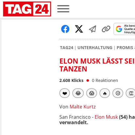
TAG24
UNTERHALTUNG
PROMIS 
ELON MUSK LÄSST SE
TANZEN
2.608
Klicks
0
Reaktionen
❤️
😂
😱
🔥
😥
👏
Von
Malte Kurtz
San Francisco -
Elon Musk
(54) h
verwandelt.