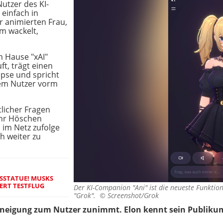
utzer des KI-
 einfach in
r animierten Frau,
rm wackelt,
m Hause "xAI"
t, trägt einen
pse und spricht
dem Nutzer vorm
licher Fragen
ihr Höschen
n im Netz zufolge
ch weiter zu
TSSTATUE! MUSKS
ERT TESTFLUG
Der KI-Companion "Ani" ist die neueste Funktio
"Grok". ©
Screenshot/Grok
Zuneigung zum Nutzer zunimmt. Elon kennt sein Publikum