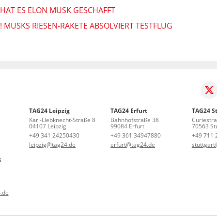
O HAT ES ELON MUSK GESCHAFFT
E! MUSKS RIESEN-RAKETE ABSOLVIERT TESTFLUG
TAG24 Leipzig
TAG24 Erfurt
TAG24 St
Karl-Liebknecht-Straße 8
Bahnhofstraße 38
Curiestr
04107 Leipzig
99084 Erfurt
70563 Stu
+49 341 24250430
+49 361 34947880
+49 711 
leipzig@tag24.de
erfurt@tag24.de
stuttgar
g
.de