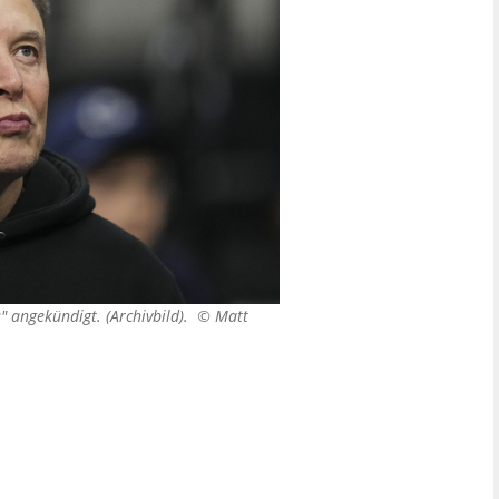
" angekündigt. (Archivbild). ©
Matt