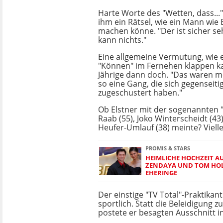
Harte Worte des "Wetten, dass..."-
ihm ein Rätsel, wie ein Mann wie 
machen könne. "Der ist sicher seh
kann nichts."
Eine allgemeine Vermutung, wie 
"Können" im Fernehen klappen ka
Jährige dann doch. "Das waren mei
so eine Gang, die sich gegenseiti
zugeschustert haben."
Ob Elstner mit der sogenannten 
Raab (55), Joko Winterscheidt (43
Heufer-Umlauf (38) meinte? Vielle
PROMIS & STARS
HEIMLICHE HOCHZEIT A
ZENDAYA UND TOM HOL
EHERINGE
Der einstige "TV Total"-Praktikan
sportlich. Statt die Beleidigung z
postete er besagten Ausschnitt i