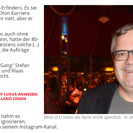
Erfinders. Es sei
Elton Karriere
r nett, aber er
es auch ohne
nn, hatte der 80-
stens solche (...)
g die Aufträge
"Gang" Stefan
) und Klaas
icht.
UF LUXUS-ANWESEN:
LAND ZEIGEN
t nahm es
Elton (51) nahm die harte Kritik sportlich. ©
Ur
u ignorieren,
n seinem Instagram-Kanal.