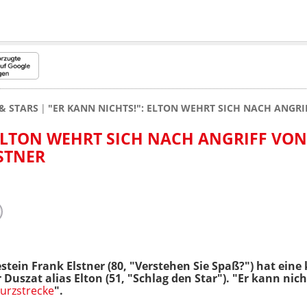
& STARS
"ER KANN NICHTS!": ELTON WEHRT SICH NACH ANGRI
 ELTON WEHRT SICH NACH ANGRIFF VON
STNER
stein Frank Elstner (80, "Verstehen Sie Spaß?") hat ein
 Duszat alias
Elton (51, "Schlag den Star"). "Er kann nich
urzstrecke
".