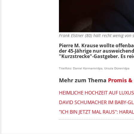
Frank Elstner (80) hält recht wenig von
Pierre M. Krause wollte offenb
der 45-Jährige nur ausweichend
"Kurzstrecke"-Gastgeber. Es rei
Titelfoto: Daniel Karmann/dpa, Ursula Düren/dpa
Mehr zum Thema
Promis & 
HEIMLICHE HOCHZEIT AUF LUXU
DAVID SCHUMACHER IM BABY-GLÜ
"ICH BIN JETZT MAL RAUS": HAR