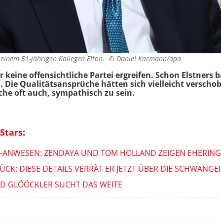
 seinem 51-jährigen Kollegen Elton. ©
Daniel Karmann/dpa
ar keine offensichtliche Partei ergreifen. Schon Elstner
. Die Qualitätsansprüche hätten sich vielleicht verschob
che oft auch, sympathisch zu sein.
Stars
:
S-ANWESEN: ZENDAYA UND TOM HOLLAND ZEIGEN EHERING
CK: DIESE DETAILS VERRÄT ER JETZT ÜBER DIE SCHWANG
ALD GLÖÖCKLER SUCHT DAS WEITE