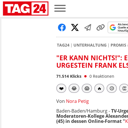
TAG24
UNTERHALTUNG
PROMIS 
"ER KANN NICHTS!":
URGESTEIN FRANK EL
71.514
Klicks
0
Reaktionen
❤️
😂
😱
🔥
😥
👏
Von
Nora Petig
Baden-Baden/
Hamburg -
TV-Urge
Moderatoren-Kollege
Alexander
(45) in dessen Online-Format "
K