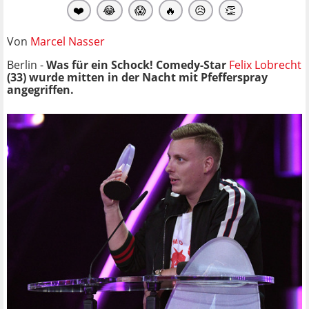
❤️
😂
😱
🔥
😥
👏
Von
Marcel Nasser
Berlin -
Was für ein Schock! Comedy-Star
Felix Lobrecht
(33) wurde mitten in der Nacht mit Pfefferspray
angegriffen.