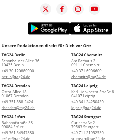
Unsere Redaktionen direkt für Dich vor Ort:
TAG24 Berlin
TAG24 Chemnitz
Schönhauser Allee 36
Am Rathaus 2
10435 Berlin
09111 Chemnitz
+49 30 120880900
+49 371 6906600
berlin@tag24.de
chemnitz@tag24.de
TAG24 Dresden
TAG24 Leipzig
Ostra-Allee 18
Karl-Liebknecht-Straße 8
01067 Dresden
04107 Leipzig
+49 351 888-2424
+49 341 24250430
dresden@tag24.de
leipzig@tag24.de
TAG24 Erfurt
TAG24 Stuttgart
Bahnhofstraße 38
Curiestraße 2
99084 Erfurt
70563 Stuttgart
+49 361 34947880
+49 711 21952530
erfurt@tag24.de
stuttgart@tag24.de