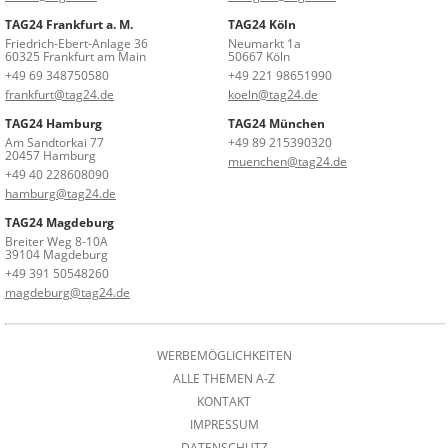
TAG24 Frankfurt a. M.
TAG24 Köln
Friedrich-Ebert-Anlage 36
Neumarkt 1a
60325 Frankfurt am Main
50667 Köln
+49 69 348750580
+49 221 98651990
frankfurt@tag24.de
koeln@tag24.de
TAG24 Hamburg
TAG24 München
Am Sandtorkai 77
+49 89 215390320
20457 Hamburg
muenchen@tag24.de
+49 40 228608090
hamburg@tag24.de
TAG24 Magdeburg
Breiter Weg 8-10A
39104 Magdeburg
+49 391 50548260
magdeburg@tag24.de
WERBEMÖGLICHKEITEN
ALLE THEMEN A-Z
KONTAKT
IMPRESSUM
DATENSCHUTZ