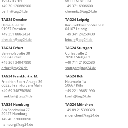
10435 Berlin
09111 Chemnitz
+49 30 120880900
+49 371 6906600
berlin@tag24.de
chemnitz@tag24.de
TAG24 Dresden
TAG24 Leipzig
Ostra-Allee 18
Karl-Liebknecht-Straße 8
01067 Dresden
04107 Leipzig
+49 351 888-2424
+49 341 24250430
dresden@tag24.de
leipzig@tag24.de
TAG24 Erfurt
TAG24 Stuttgart
Bahnhofstraße 38
Curiestraße 2
99084 Erfurt
70563 Stuttgart
+49 361 34947880
+49 711 21952530
erfurt@tag24.de
stuttgart@tag24.de
TAG24 Frankfurt a. M.
TAG24 Köln
Friedrich-Ebert-Anlage 36
Neumarkt 1a
60325 Frankfurt am Main
50667 Köln
+49 69 348750580
+49 221 98651990
frankfurt@tag24.de
koeln@tag24.de
TAG24 Hamburg
TAG24 München
Am Sandtorkai 77
+49 89 215390320
20457 Hamburg
muenchen@tag24.de
+49 40 228608090
hamburg@tag24.de