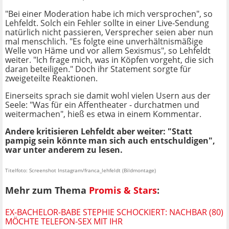
"Bei einer Moderation habe ich mich versprochen", so
Lehfeldt. Solch ein Fehler sollte in einer Live-Sendung
natürlich nicht passieren, Versprecher seien aber nun
mal menschlich. "Es folgte eine unverhältnismäßige
Welle von Häme und vor allem Sexismus", so Lehfeldt
weiter. "Ich frage mich, was in Köpfen vorgeht, die sich
daran beteiligen." Doch ihr Statement sorgte für
zweigeteilte Reaktionen.
Einerseits sprach sie damit wohl vielen Usern aus der
Seele: "Was für ein Affentheater - durchatmen und
weitermachen", hieß es etwa in einem Kommentar.
Andere kritisieren Lehfeldt aber weiter: "Statt
pampig sein könnte man sich auch entschuldigen",
war unter anderem zu lesen.
Titelfoto: Screenshot Instagram/franca_lehfeldt (Bildmontage)
Mehr zum Thema
Promis & Stars
:
EX-BACHELOR-BABE STEPHIE SCHOCKIERT: NACHBAR (80)
MÖCHTE TELEFON-SEX MIT IHR