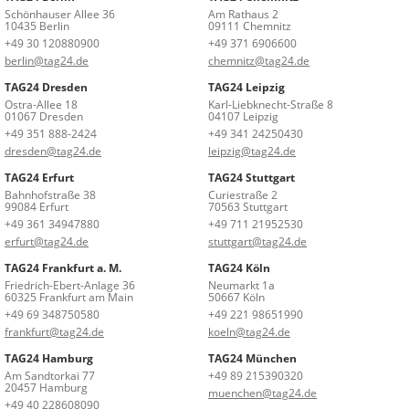
Schönhauser Allee 36
Am Rathaus 2
10435 Berlin
09111 Chemnitz
+49 30 120880900
+49 371 6906600
berlin@tag24.de
chemnitz@tag24.de
TAG24 Dresden
TAG24 Leipzig
Ostra-Allee 18
Karl-Liebknecht-Straße 8
01067 Dresden
04107 Leipzig
+49 351 888-2424
+49 341 24250430
dresden@tag24.de
leipzig@tag24.de
TAG24 Erfurt
TAG24 Stuttgart
Bahnhofstraße 38
Curiestraße 2
99084 Erfurt
70563 Stuttgart
+49 361 34947880
+49 711 21952530
erfurt@tag24.de
stuttgart@tag24.de
TAG24 Frankfurt a. M.
TAG24 Köln
Friedrich-Ebert-Anlage 36
Neumarkt 1a
60325 Frankfurt am Main
50667 Köln
+49 69 348750580
+49 221 98651990
frankfurt@tag24.de
koeln@tag24.de
TAG24 Hamburg
TAG24 München
Am Sandtorkai 77
+49 89 215390320
20457 Hamburg
muenchen@tag24.de
+49 40 228608090