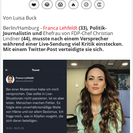
❤️
😂
😱
🔥
😥
👏
Von Luisa Buck
Berlin/Hamburg -
Franca Lehfeldt
(33), Politik-
Journalistin und
Ehefrau von FDP-Chef Christian
Lindner
(44), musste nach einem Versprecher
während einer Live-Sendung viel Kritik einstecken.
Mit einem Twitter-Post verteidigte sie sich.