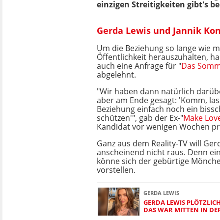
einzigen Streitigkeiten gibt's 
Gerda Lewis und Jannik Ko
Um die Beziehung so lange wie m
Öffentlichkeit herauszuhalten, 
auch eine Anfrage für "
Das Somme
abgelehnt.
"Wir haben dann natürlich darüb
aber am Ende gesagt: 'Komm, las
Beziehung einfach noch ein bissc
schützen'", gab der Ex-"
Make Love
Kandidat vor wenigen Wochen pr
Ganz aus dem Reality-TV will Ger
anscheinend nicht raus. Denn ei
könne sich der gebürtige Mönch
vorstellen.
GERDA LEWIS
GERDA LEWIS PLÖTZLIC
DAS WAR MITTEN IN DER