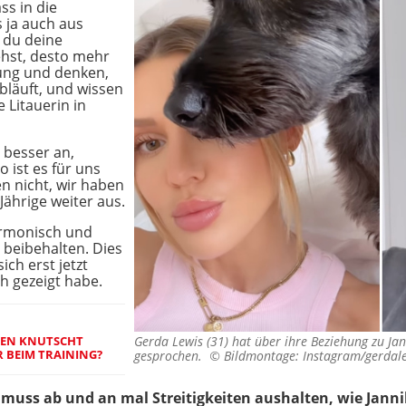
ss in die
s ja auch aus
 du deine
iehst, desto mehr
hung und denken,
abläuft, und wissen
e Litauerin in
h besser an,
o ist es für uns
en nicht, wir haben
Jährige weiter aus.
armonisch und
beibehalten. Dies
ch erst jetzt
h gezeigt habe.
EN KNUTSCHT G
Gerda Lewis (31) hat über ihre Beziehung zu Jan
 BEIM TRAINING?
gesprochen. ©
Bildmontage: Instagram/gerdale
muss ab und an mal Streitigkeiten aushalten, wie Jannik 