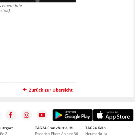
s einem Jahr
nshot)
Zurück zur Übersicht
uttgart
TAG24 Frankfurt a. M.
TAG24 Köln
aße 2
Friedrich-Ebert-Anlage 36
Neumarkt 1a