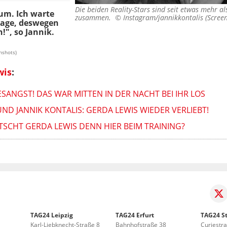
Die beiden Reality-Stars sind seit etwas mehr al
aum. Ich warte
zusammen. ©
Instagram/jannikkontalis (Scree
frage, deswegen
!", so Jannik.
nshots)
wis
:
SANGST! DAS WAR MITTEN IN DER NACHT BEI IHR LOS
ND JANNIK KONTALIS: GERDA LEWIS WIEDER VERLIEBT!
TSCHT GERDA LEWIS DENN HIER BEIM TRAINING?
TAG24 Leipzig
TAG24 Erfurt
TAG24 St
Karl-Liebknecht-Straße 8
Bahnhofstraße 38
Curiestr