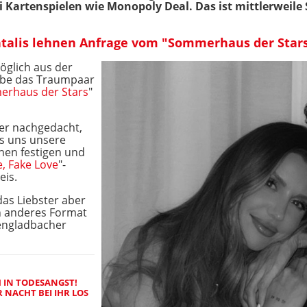
bei Kartenspielen wie Monopoly Deal. Das ist mittlerweile
ntalis lehnen Anfrage vom "Sommerhaus der Star
öglich aus der
habe das Traumpaar
rhaus der Stars
"
er nachgedacht,
s uns unsere
hen festigen und
, Fake Love
"-
eis.
das Liebster aber
n anderes Format
engladbacher
H IN TODESANGST!
 NACHT BEI IHR LOS