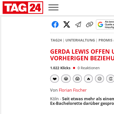
TAG24
UNTERHALTUNG
PROMIS 
GERDA LEWIS OFFEN U
VORHERIGEN BEZIEH
1.022
Klicks
0
Reaktionen
❤️
😂
😱
🔥
😥
👏
Von
Florian Fischer
Köln -
Seit etwas mehr als eine
Ex-Bachelorette darüber gespro