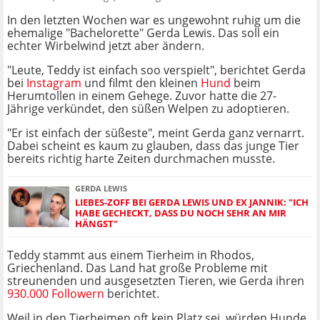
In den letzten Wochen war es ungewohnt ruhig um die
ehemalige "Bachelorette" Gerda Lewis. Das soll ein
echter Wirbelwind jetzt aber ändern.
"Leute, Teddy ist einfach soo verspielt", berichtet Gerda
bei
Instagram
und filmt den kleinen
Hund
beim
Herumtollen in einem Gehege. Zuvor hatte die 27-
Jährige verkündet, den süßen Welpen zu adoptieren.
"Er ist einfach der süßeste", meint Gerda ganz vernarrt.
Dabei scheint es kaum zu glauben, dass das junge Tier
bereits richtig harte Zeiten durchmachen musste.
GERDA LEWIS
LIEBES-ZOFF BEI GERDA LEWIS UND EX JANNIK: "ICH
HABE GECHECKT, DASS DU NOCH SEHR AN MIR
HÄNGST"
Teddy stammt aus einem Tierheim in Rhodos,
Griechenland. Das Land hat große Probleme mit
streunenden und ausgesetzten Tieren, wie Gerda ihren
930.000 Followern
berichtet.
Weil in den Tierheimen oft kein Platz sei, würden Hunde