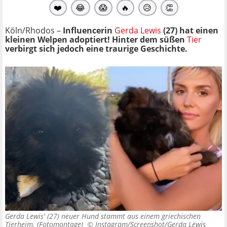
❤️
😂
😱
🔥
😥
👏
Köln/Rhodos –
Influencerin
Gerda Lewis
(27) hat einen
kleinen Welpen adoptiert! Hinter dem süßen
Tier
verbirgt sich jedoch eine traurige Geschichte.
Gerda Lewis' (27) neuer Hund stammt aus einem griechischen
Tierheim. (Fotomontage) ©
Instagram/Screenshot/Gerda Lewis